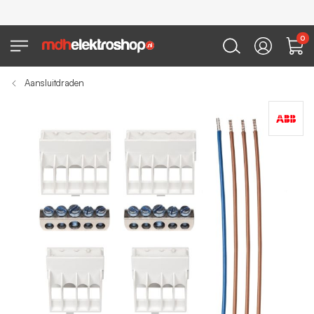
0
Aansluitdraden