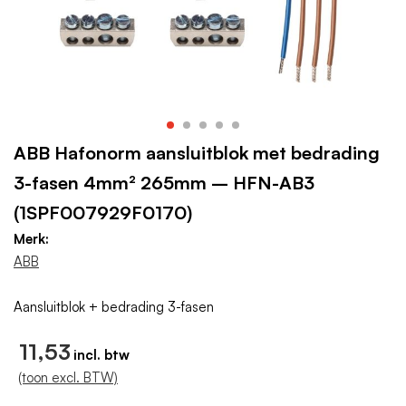
ABB Hafonorm aansluitblok met bedrading
3-fasen 4mm² 265mm – HFN-AB3
(1SPF007929F0170)
Merk:
ABB
Aansluitblok + bedrading 3-fasen
11,53
(toon excl. BTW)