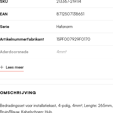
SKU
213367-219114
EAN
8712507138651
Serie
Hafonorm
Artikelnummerfabrikant
1SPF007929F0170
Aderdoorsnede
4mm²
Type kabelschoen
Huls
Lees meer
Lengte
265mm
Geschikt voor aantal polen
4
OMSCHRIJVING
Mantelkleur
Blauw/zwart
Bedradingsset voor installatiekast, 4-polig, 4mm², Lengte: 265mm,
Bruin/Blauw, Kabelschoen: Huls,