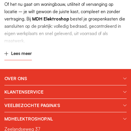
Of het nu gaat om woningbouw, utiliteit of vervanging op
locatie – je wilt gewoon de juiste kast, compleet en zonder
vertraging. Bij
MDH Elektroshop
bestel je groepenkasten die
aansluiten op de praktijk: volledig bedraad, gecontroleerd in
eigen werkplaats en snel geleverd, uit voorraad of als
maatwerk.
Kant-en-klaar of op maat
Lees meer
samengesteld
Heb je een standaard 1-fase kast nodig of een uitgebreid 3-
OVER ONS
fase systeem met meerdere aardlekschakelaars? Je bepaalt
KLANTENSERVICE
het zelf. Kies uit kant-en-klare uitvoeringen of stel een kast
samen via de
groepenkast-configurator
. Zo beschik je over de
VEELBEZOCHTE PAGINA'S
juiste indeling, exact volgens het schema van jouw project.
Betrouwbare A-merken, direct
MDHELEKTROSHOP.NL
Zeelandseweg 37