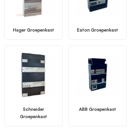
samengesteld met aandacht voor kwaliteit, leverzekerheid en
prijsefficiëntie. Zo beschik je over de juiste kast op het
moment dat het werk daarom vraagt.
Kies hieronder het type of merk dat past bij jouw installatie.
Hager Groepenkast
Eaton Groepenkast
Schneider
ABB Groepenkast
Groepenkast