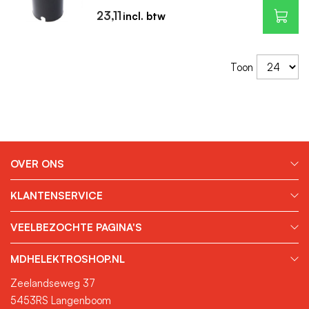
23,11
Toon
OVER ONS
KLANTENSERVICE
VEELBEZOCHTE PAGINA'S
MDHELEKTROSHOP.NL
Zeelandseweg 37
5453RS Langenboom