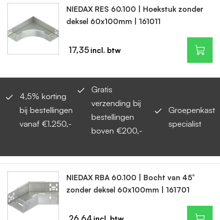
NIEDAX RES 60.100 | Hoekstuk zonder
deksel 60x100mm | 161011
17,35
Gratis
4,5% korting
verzending bij
bij bestellingen
Groepenkast
bestellingen
vanaf €1.250,-
specialist
boven €200,-
NIEDAX RBA 60.100 | Bocht van 45°
zonder deksel 60x100mm | 161701
26,64