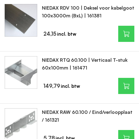
NIEDAX RDV 100 | Deksel voor kabelgoot
100x3000m (BxL) | 161381
24,15
NIEDAX RTQ 60.100 | Verticaal T-stuk
60x100mm | 161471
149,79
NIEDAX RAW 60.100 / Eind/verloopplaat
/ 161321
5,78