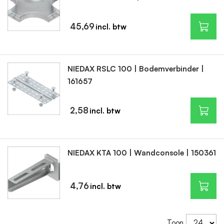
45,69
NIEDAX RSLC 100 | Bodemverbinder |
161657
2,58
NIEDAX KTA 100 | Wandconsole | 150361
4,76
Toon