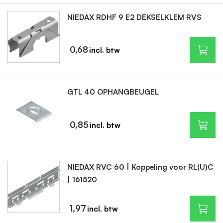
NIEDAX RDHF 9 E2 DEKSELKLEM RVS
0,68
GTL 40 OPHANGBEUGEL
0,85
NIEDAX RVC 60 | Koppeling voor RL(U)C
| 161520
1,97