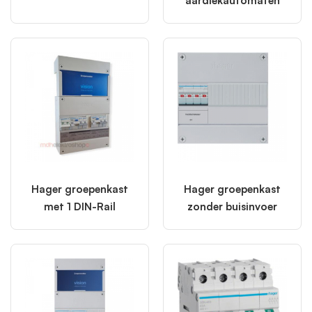
aardlekautomaten
meetinrichtingen.
Kwaliteit en Betrouwbaarheid van Hager:
Hager
staat garant voor hoogwaardige en betrouwbare
producten die voldoen aan de strengste normen, wat
resulteert in veilige en duurzame installaties.
Gratis Verzending boven €200,-:
Bestellingen met
een waarde boven €200,- worden gratis verzonden,
een extra kostenbesparing voor grotere projecten.
Deskundige Ondersteuning:
Een team van ervaren
specialisten staat klaar om professioneel advies te
geven bij de selectie van de juiste Hager
groepenkast
Hager groepenkast
Hager groepenkast
en componenten voor elke specifieke toepassing.
met 1 DIN-Rail
zonder buisinvoer