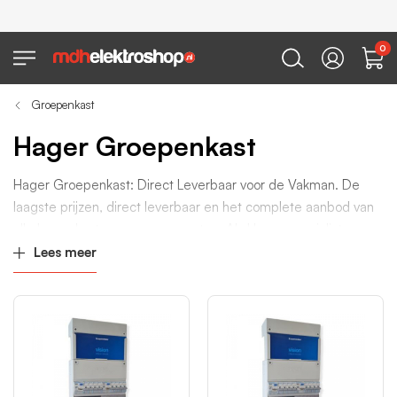
0
Groepenkast
Hager Groepenkast
Hager Groepenkast: Direct Leverbaar voor de Vakman. De
laagste prijzen, direct leverbaar en het complete aanbod van
alle hager kasten en componenten. Als Hager specialist
assembleren we alle Hager groepenkasten iedere dag weer
Lees meer
opnieuw.
Voor de professional die zoekt naar een betrouwbare en direct
leverbare Hager groepenkast, is MDH Elektroshop dé #1
Hager leverancier. Een breed assortiment Hager
groepenkasten, componenten en toebehoren staat klaar voor