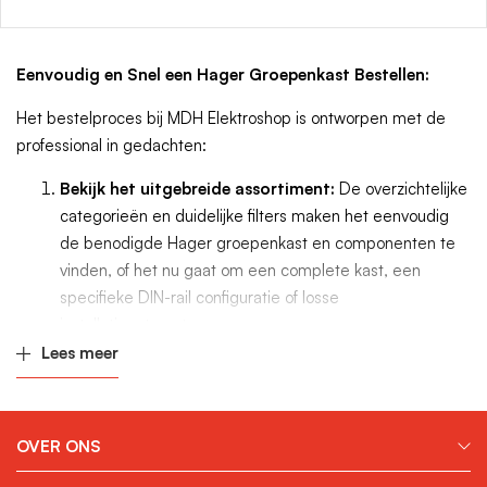
Eenvoudig en Snel een Hager Groepenkast Bestellen:
Het bestelproces bij MDH Elektroshop is ontworpen met de
professional in gedachten:
Bekijk het uitgebreide assortiment:
De overzichtelijke
categorieën en duidelijke filters maken het eenvoudig
de benodigde Hager groepenkast en componenten te
vinden, of het nu gaat om een complete kast, een
specifieke DIN-rail configuratie of losse
installatieautomaten.
Gedetailleerde Productinformatie:
Elke Hager
Lees meer
groepenkast en elk component wordt gepresenteerd
met heldere specificaties, technische tekeningen,
installatie-instructies (indien van toepassing) en
OVER ONS
hoogwaardige afbeeldingen voor een weloverwogen