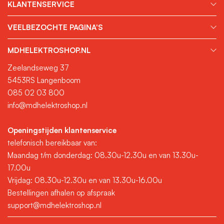
keuze. Professionals kunnen zo direct de benodigde
KLANTENSERVICE
informatie vinden zonder extra navraag.
Klantbeoordelingen bevestigen het:
veel vakmensen
VEELBEZOCHTE PAGINA'S
gingen u voor, lees hun goede klantbeoordelingen hier
MDHELEKTROSHOP.NL
en zie hun ervaringen. Wij zijn er trots op en doen er
iedere keer weer ons best voor om u tevreden te
Zeelandseweg 37
houden.
5453RS Langenboom
Offerte aanvragen voor grotere projecten:
Voor
085 02 03 800
grotere afnames of specifieke projecten is het mogelijk
info@mdhelektroshop.nl
om eenvoudig een offerte aan te vragen. MDH
Elektroshop biedt maatwerkoplossingen en
Openingstijden klantenservice
concurrerende prijzen voor grotere volumes.
telefonisch bereikbaar van:
Veilige Betaalmethoden:
Diverse veilige betaalopties
Maandag t/m donderdag: 08.30u-12.30u en van 13.30u-
staan ter beschikking voor een zorgeloze afhandeling,
17.00u
waaronder iDEAL, creditcard en betaling op rekening
Vrijdag: 08.30u-12.30u en van 13.30u-16.00u
voor gekwalificeerde zakelijke klanten.
Bestellingen afhalen op afspraak
Directe accounttoegang:
Geregistreerde zakelijke
support@mdhelektroshop.nl
klanten hebben toegang tot hun bestelhistorie, facturen