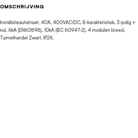
Nom. (meet)spanning
400V
OMSCHRIJVING
Frequentie
50 - 60Hz
Installatieautomaat, 40A, 400VAC/DC, B-karakteristiek, 3-polig +
nul, 6kA (EN60898), 10kA (IEC 60947-2), 4 modulen breed,
Uitschakelkarakteristiek
B
Tuimelhandel Zwart, IP2X,