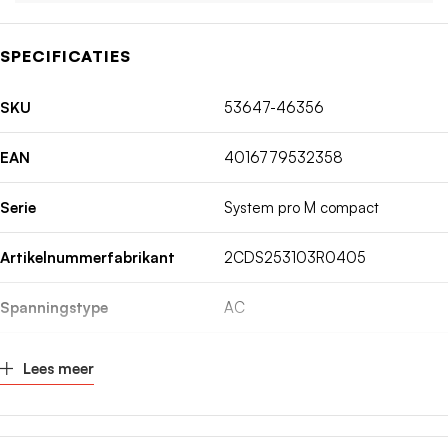
SPECIFICATIES
SKU
53647-46356
EAN
4016779532358
Serie
System pro M compact
Artikelnummerfabrikant
2CDS253103R0405
Spanningstype
AC
Inbouwdiepte
69mm
Lees meer
Nom. (meet)stroom
40A