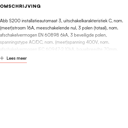
Nom. (meet)spanning
400V
OMSCHRIJVING
Frequentie
50 - 60Hz
Abb S200 installatieautomaat 3, uitschakelkarakteristiek C, nom.
(meet)stroom 16A, meeschakelende nul, 3 polen (totaal), nom.
Uitschakelkarakteristiek
C
afschakelvermogen EN 60898 6kA, 3 beveiligde polen,
spanningstype AC/DC, nom. (meet)spanning 400V, nom.
afschakelvermogen IEC 60947-2 10kA, bouwbreedte 70mm,
Lees meer