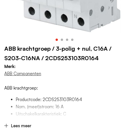
ABB krachtgroep / 3-polig + nul, C16A /
S203-C16NA / 2CDS253103R0164
Merk:
ABB Componenten
ABB krachtgroep:
Productcode: 2CDS253103R0164
Nom. (meet)stroom: 16 A
Uitschakelkarakteristiek: C
Aantal polen (totaal): 4
Lees meer
Meeschakelende nul: Ja