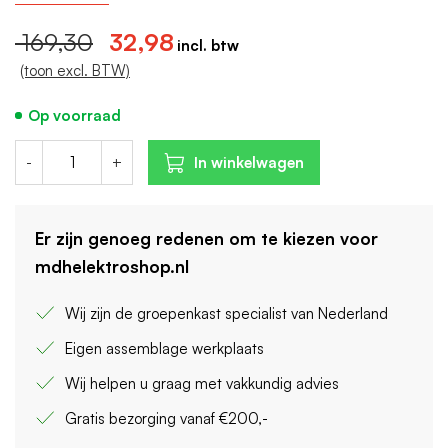
Breedte in module-eenheden: 4
169,30
32,98
Nom. afschakelvermogen: 6 kA
(toon excl. BTW)
Op voorraad
-
+
In winkelwagen
Er zijn genoeg redenen om te kiezen voor
mdhelektroshop.nl
Wij zijn de groepenkast specialist van Nederland
Eigen assemblage werkplaats
Wij helpen u graag met vakkundig advies
Gratis bezorging vanaf €200,-