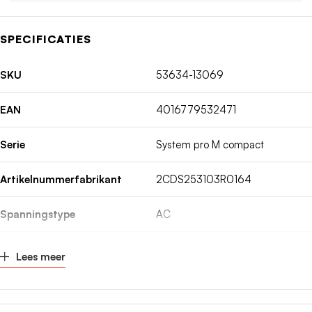
SPECIFICATIES
SKU
53634-13069
EAN
4016779532471
Serie
System pro M compact
Artikelnummerfabrikant
2CDS253103R0164
Spanningstype
AC
Inbouwdiepte
69mm
Lees meer
Nom. (meet)stroom
16A