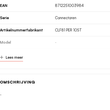
EAN
8712251003984
Serie
Connectoren
Artikelnummerfabrikant
CLF81 PER 10ST
Model
-
Kabeltype
Overig
Lees meer
Aansluitwijze
-
Impedantie
75Ohm
OMSCHRIJVING
Contactuitvoering
Male
-
Geïsoleerde montage
Nee