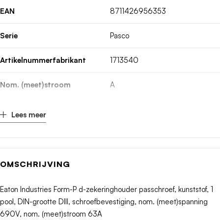
EAN
8711426956353
Serie
Pasco
Artikelnummerfabrikant
1713540
Nom. (meet)stroom
A
Fabrikant
Eaton
Lees meer
OMSCHRIJVING
Eaton Industries Form-P d-zekeringhouder passchroef, kunststof, 1
pool, DIN-grootte DIII, schroefbevestiging, nom. (meet)spanning
690V, nom. (meet)stroom 63A