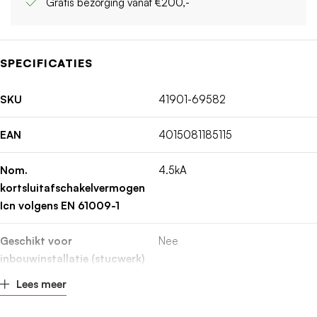
Gratis bezorging vanaf €200,-
SPECIFICATIES
SKU
41901-69582
EAN
4015081185115
Nom.
4.5kA
kortsluitafschakelvermogen
Icn volgens EN 61009-1
Geschikt voor
Nee
inbouwinstallatie (stucwerk)
Lees meer
Montagewijze
DIN-rail