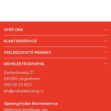
zelf waarom professionele installateurs wereldwijd vertrouwen op
Eaton. Zorg dat u altijd voorbereid bent – met de juiste
bescherming vanaf de basis.
OVER ONS
KLANTENSERVICE
VEELBEZOCHTE PAGINA'S
MDHELEKTROSHOP.NL
Zeelandseweg 37
5453RS Langenboom
085 02 03 800
info@mdhelektroshop.nl
Openingstijden klantenservice
telefonisch bereikbaar van: