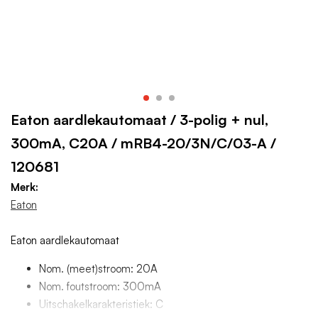
Eaton aardlekautomaat / 3-polig + nul,
300mA, C20A / mRB4-20/3N/C/03-A /
120681
Merk:
Eaton
Eaton aardlekautomaat
Nom. (meet)stroom: 20A
Nom. foutstroom: 300mA
Uitschakelkarakteristiek: C