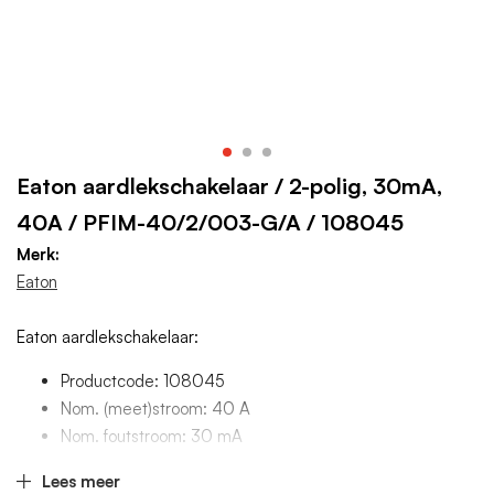
Eaton aardlekschakelaar / 2-polig, 30mA,
40A / PFIM-40/2/003-G/A / 108045
Merk:
Eaton
Eaton aardlekschakelaar:
Productcode: 108045
Nom. (meet)stroom: 40 A
Nom. foutstroom: 30 mA
Aantal polen (totaal): 2
Lees meer
Breedte in module-eenheden: 2