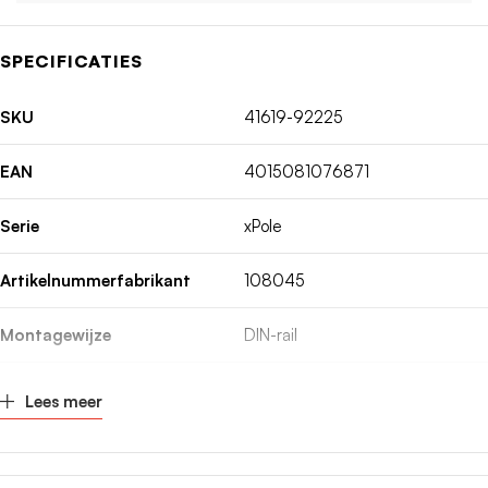
SPECIFICATIES
SKU
41619-92225
EAN
4015081076871
Serie
xPole
Artikelnummerfabrikant
108045
Montagewijze
DIN-rail
Spanningstype
AC
Lees meer
Inbouwdiepte
70.5mm