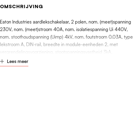
Nom. (meet)stroom
40A
OMSCHRIJVING
Nom. (meet)spanning
230V
Eaton Industries aardlekschakelaar, 2 polen, nom. (meet)spanning
230V, nom. (meet)stroom 40A, nom. isolatiespanning Ui 440V,
Nom. isolatiespanning Ui
440V
nom. stoothoudspanning (Uimp) 4kV, nom. foutstroom 0.03A, type
lekstroom A, DIN-rail, breedte in module-eenheden 2, met
vergrendelingsvoorziening, stootspanningsvastheid 3kA,
Lees meer