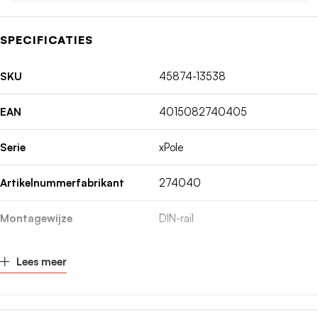
SPECIFICATIES
SKU
45874-13538
EAN
4015082740405
Serie
xPole
Artikelnummerfabrikant
274040
Montagewijze
DIN-rail
Spanningstype
AC
Lees meer
Inbouwdiepte
70.5mm