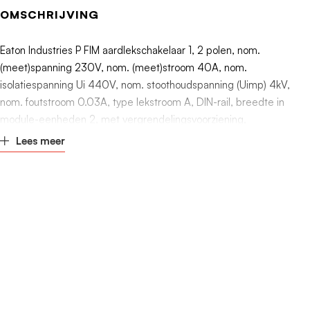
Nom. (meet)stroom
40A
OMSCHRIJVING
Nom. (meet)spanning
230V
Eaton Industries P FIM aardlekschakelaar 1, 2 polen, nom.
(meet)spanning 230V, nom. (meet)stroom 40A, nom.
Nom. isolatiespanning Ui
440V
isolatiespanning Ui 440V, nom. stoothoudspanning (Uimp) 4kV,
nom. foutstroom 0.03A, type lekstroom A, DIN-rail, breedte in
module-eenheden 2, met vergrendelingsvoorziening,
Lees meer