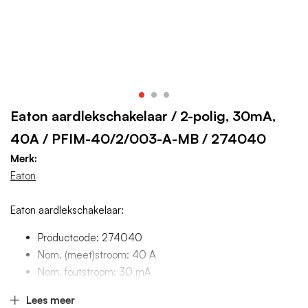
Eaton aardlekschakelaar / 2-polig, 30mA,
40A / PFIM-40/2/003-A-MB / 274040
Merk:
Eaton
Eaton aardlekschakelaar:
Productcode: 274040
Nom. (meet)stroom: 40 A
Nom. foutstroom: 30 mA
Aantal polen (totaal): 2
Lees meer
Breedte in module-eenheden: 2