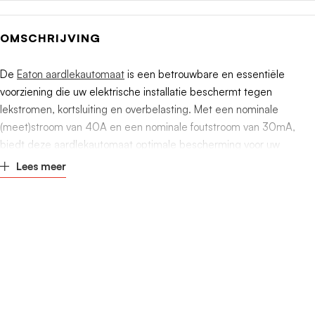
Uitschakelkarakteristiek
B
OMSCHRIJVING
Energiebegrenzingsklasse
3
De
Eaton aardlekautomaat
is een betrouwbare en essentiële
Overspanningscategorie
3
voorziening die uw elektrische installatie beschermt tegen
lekstromen, kortsluiting en overbelasting. Met een nominale
Aantal beveiligde polen
1
(meet)stroom van 40A en een nominale foutstroom van 30mA,
biedt deze aardlekautomaat optimale bescherming voor uw
Aantal polen (totaal)
2
elektrische circuits.
Lees meer