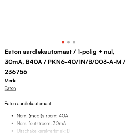
Eaton aardlekautomaat / 1-polig + nul,
30mA, B40A / PKN6-40/1N/B/003-A-M /
236756
Merk:
Eaton
Eaton aardlekautomaat
Nom. (meet)stroom: 40A
Nom. foutstroom: 30mA
Uitschakelkarakteristiek: B