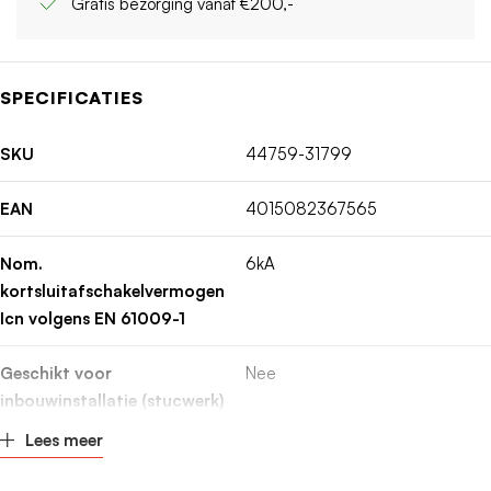
Gratis bezorging vanaf €200,-
SPECIFICATIES
SKU
44759-31799
EAN
4015082367565
Nom.
6kA
kortsluitafschakelvermogen
Icn volgens EN 61009-1
Geschikt voor
Nee
inbouwinstallatie (stucwerk)
Lees meer
Montagewijze
DIN-rail