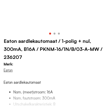
Eaton aardlekautomaat / 1-polig + nul,
300mA, B16A / PKNM-16/1N/B/03-A-MW /
236207
Merk:
Eaton
Eaton aardlekautomaat
Nom. (meet)stroom: 16A
Nom. foutstroom: 300mA
Uitschakelkarakteristiek: B