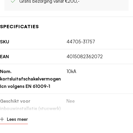
Gratis bezorging vanaf €200,-
SPECIFICATIES
SKU
44705-31757
EAN
4015082362072
Nom.
10kA
kortsluitafschakelvermogen
Icn volgens EN 61009-1
Geschikt voor
Nee
inbouwinstallatie (stucwerk)
Lees meer
Montagewijze
DIN-rail