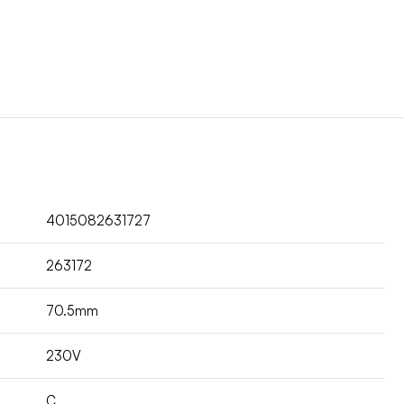
4015082631727
263172
70.5mm
230V
C