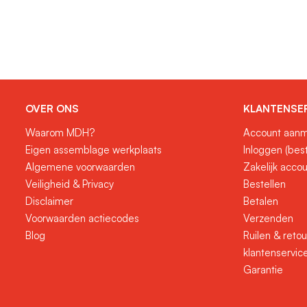
OVER ONS
KLANTENSE
Waarom MDH?
Account aanm
Eigen assemblage werkplaats
Inloggen (bes
Algemene voorwaarden
Zakelijk acco
Veiligheid & Privacy
Bestellen
Disclaimer
Betalen
Voorwaarden actiecodes
Verzenden
Blog
Ruilen & reto
klantenservic
Garantie