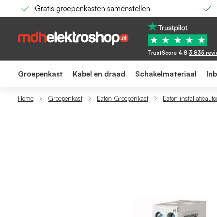
Gratis groepenkasten samenstellen
Eaton installatieautomaat / 1-polig + nul, 
30,03
20,34
★
★
★
★
★
TrustScore 4.8
3.835 rev
Groepenkast
Kabel en draad
Schakelmateriaal
In
Home
Groepenkast
Eaton Groepenkast
Eaton installatieaut