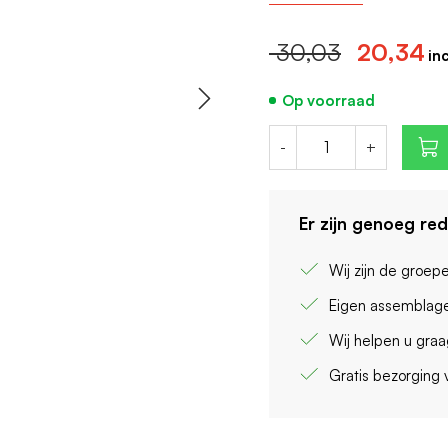
Aantal polen (totaal):
Meeschakelende nul
30,03
20,34
Breedte in module-e
Op voorraad
-
+
Er zijn genoeg re
Wij zijn de groep
Eigen assemblage
Wij helpen u gra
Gratis bezorging 