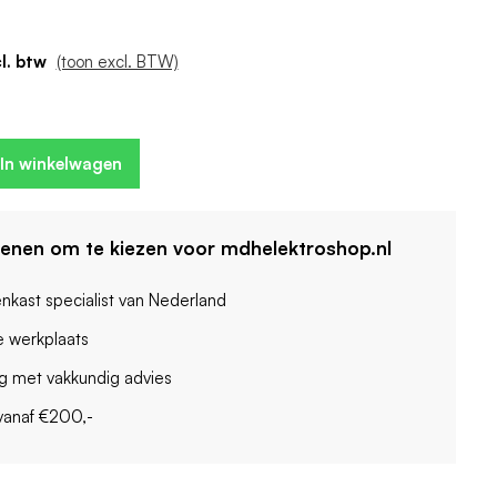
 2
: Ja
(toon excl. BTW)
enheden: 1
In winkelwagen
denen om te kiezen voor mdhelektroshop.nl
enkast specialist van Nederland
 werkplaats
ag met vakkundig advies
vanaf €200,-