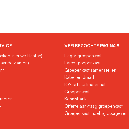
RVICE
VEELBEZOCHTE PAGINA'S
aken (nieuwe klanten)
Hager groepenkast
taande klanten)
Eaton groepenkast
unt
Groepenkast samenstellen
Kabel en draad
ION schakelmateriaal
Groepenkast
urneren
Kennisbank
e
Offerte aanvraag groepenkast
Groepenkast indeling doorgeven