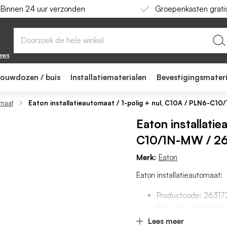
Binnen 24 uur verzonden
Groepenkasten grati
C10A / PLN6-C10/1N-MW / 263172
iews
bouwdozen / buis
Installatiematerialen
Bevestigingsmater
omaat
Eaton installatieautomaat / 1-polig + nul, C10A / PLN6-C1
Eaton installati
C10/1N-MW / 2
Merk:
Eaton
Eaton installatieautomaat:
Productcode: 26317
Nom. (meet)stroom: 
Uitschakelkarakterist
Lees meer