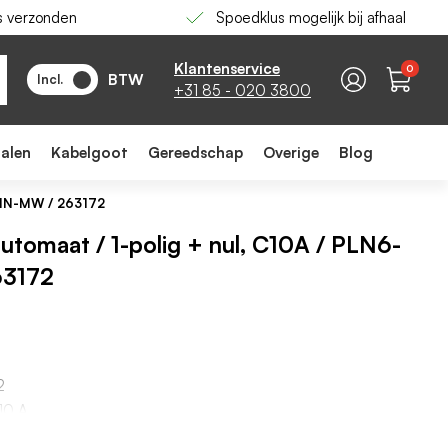
s verzonden
Spoedklus mogelijk bij afhaal
-
+
In winkelwagen
Klantenservice
0
BTW
Incl.
+31 85 - 020 3800
ialen
Kabelgoot
Gereedschap
Overige
Blog
0/1N-MW / 263172
eautomaat / 1-polig + nul, C10A / PLN6-
63172
2
10 A
iek: C