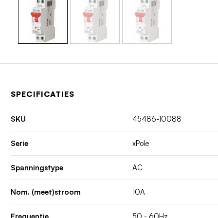
SPECIFICATIES
SKU
45486-10088
Serie
xPole
Spanningstype
AC
Nom. (meet)stroom
10A
Frequentie
50 - 60Hz