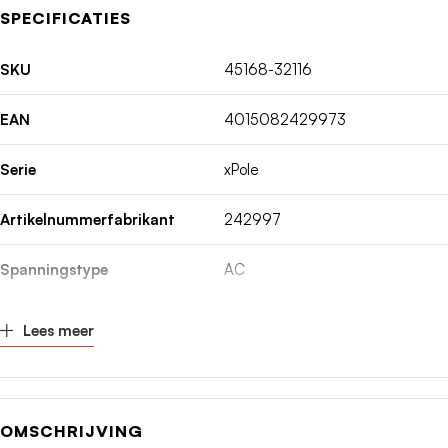
SPECIFICATIES
SKU
45168-32116
EAN
4015082429973
Serie
xPole
Artikelnummerfabrikant
242997
Spanningstype
AC
Inbouwdiepte
70.5mm
Lees meer
Nom. (meet)stroom
50A
Nom. (meet)spanning
400V
OMSCHRIJVING