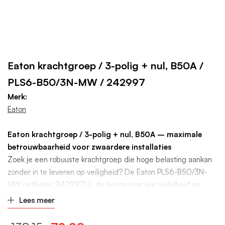
Eaton krachtgroep / 3-polig + nul, B50A /
PLS6-B50/3N-MW / 242997
Merk:
Eaton
Eaton krachtgroep / 3-polig + nul, B50A – maximale
betrouwbaarheid voor zwaardere installaties
Zoek je een robuuste krachtgroep die hoge belasting aankan
zonder in te leveren op veiligheid? De Eaton PLS6-B50/3N-
MW (artikelnr. 242997) is dé keuze voor wie veiligheid en
zekerheid nodig heeft. Met een nominale stroom van 50A en
Lees meer
3-polige + nul-aansluiting levert deze automaat topprestaties
in industriële, commerciële én zware particuliere