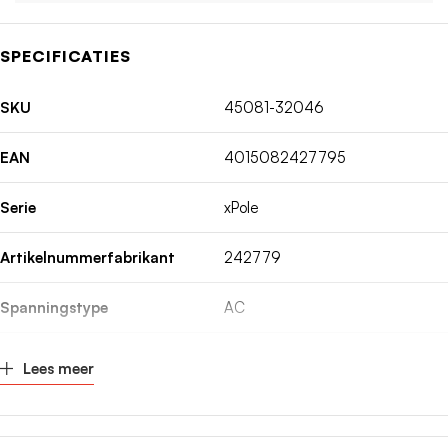
SPECIFICATIES
SKU
45081-32046
EAN
4015082427795
Serie
xPole
Artikelnummerfabrikant
242779
Spanningstype
AC
Inbouwdiepte
70.5mm
Lees meer
Nom. (meet)stroom
6A