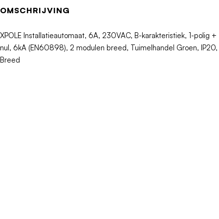
Nom. (meet)spanning
230V
OMSCHRIJVING
Frequentie
50 - 60Hz
XPOLE Installatieautomaat, 6A, 230VAC, B-karakteristiek, 1-polig +
nul, 6kA (EN60898), 2 modulen breed, Tuimelhandel Groen, IP20,
Uitschakelkarakteristiek
B
Breed