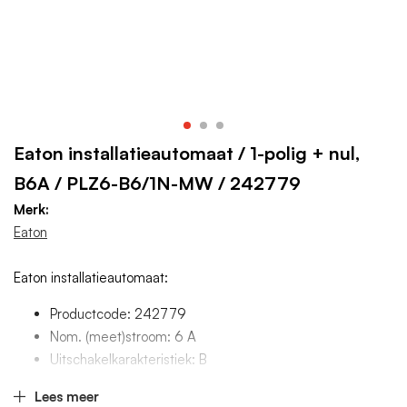
Eaton installatieautomaat / 1-polig + nul,
B6A / PLZ6-B6/1N-MW / 242779
Merk:
Eaton
Eaton installatieautomaat:
Productcode: 242779
Nom. (meet)stroom: 6 A
Uitschakelkarakteristiek: B
Aantal polen (totaal): 2
Lees meer
Meeschakelende nul: Ja