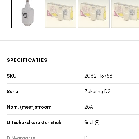
SPECIFICATIES
SKU
2082-113758
Serie
Zekering D2
Nom. (meet)stroom
25A
Uitschakelkarakteristiek
Snel (F)
DIN-grootte
DII