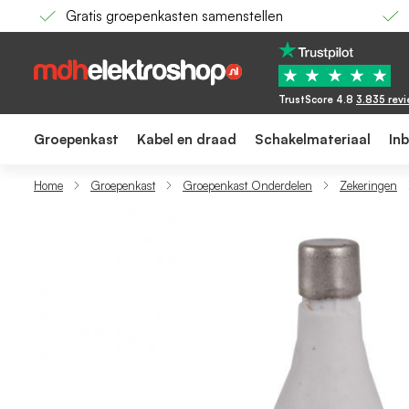
Gratis groepenkasten samenstellen
ETI DII - Zekering 500V 25A DII snel - 416611
7,84
★
★
★
★
★
TrustScore 4.8
3.835 rev
Groepenkast
Kabel en draad
Schakelmateriaal
In
Home
Groepenkast
Groepenkast Onderdelen
Zekeringen