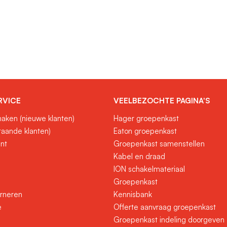
RVICE
VEELBEZOCHTE PAGINA'S
aken (nieuwe klanten)
Hager groepenkast
taande klanten)
Eaton groepenkast
unt
Groepenkast samenstellen
Kabel en draad
ION schakelmateriaal
Groepenkast
urneren
Kennisbank
e
Offerte aanvraag groepenkast
Groepenkast indeling doorgeven