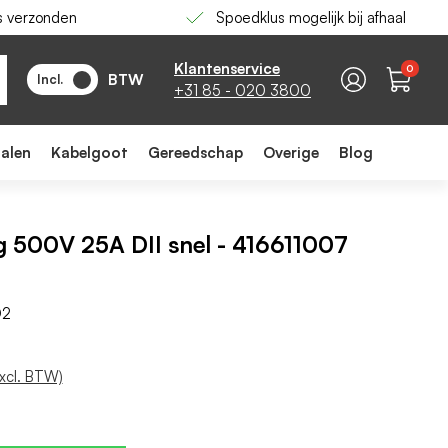
s verzonden
Spoedklus mogelijk bij afhaal
-
+
In winkelwagen
Klantenservice
0
BTW
Incl.
+31 85 - 020 3800
ialen
Kabelgoot
Gereedschap
Overige
Blog
ng 500V 25A DII snel - 416611007
D2
excl. BTW)