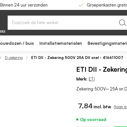
Binnen 24 uur verzonden
Groepenkasten grati
007
iews
bouwdozen / buis
Installatiematerialen
Bevestigingsmater
D-zekering
ETI DII - Zekering 500V 25A DII snel - 416611007
ETI DII - Zekeri
Merk:
ETI
Zekering 500V~ 25A sn 
7,84
(toon 
Op voorraad