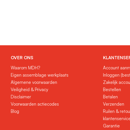
OVER ONS
KLANTENSE
Waarom MDH?
Account aanm
Eigen assemblage werkplaats
Inloggen (bes
Algemene voorwaarden
Zakelijk acco
Veiligheid & Privacy
Bestellen
Disclaimer
Betalen
Voorwaarden actiecodes
Verzenden
Blog
Ruilen & reto
klantenservic
Garantie