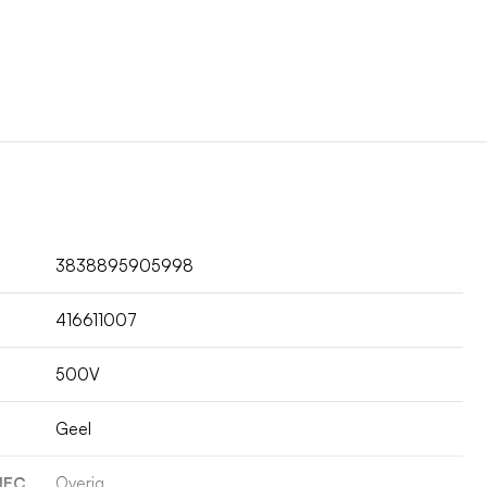
3838895905998
416611007
500V
Geel
 IEC
Overig