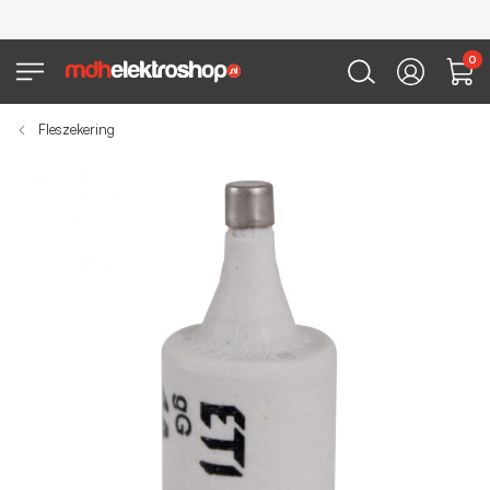
0
Fleszekering