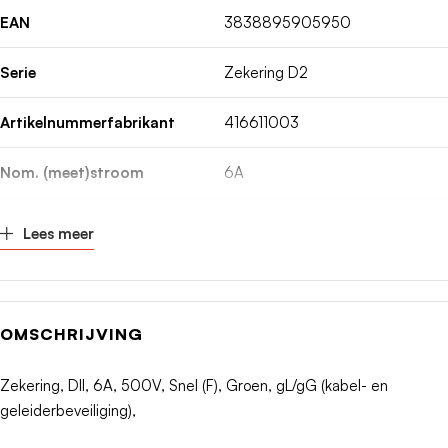
EAN
3838895905950
Serie
Zekering D2
Artikelnummerfabrikant
416611003
Nom. (meet)stroom
6A
Nom. (meet)spanning
500V
Lees meer
Uitschakelkarakteristiek
Snel (F)
Kleurcode
Groen
OMSCHRIJVING
DIN-grootte
DII
Zekering, DII, 6A, 500V, Snel (F), Groen, gL/gG (kabel- en
geleiderbeveiliging),
Gebruikscategorie volgens IEC
Overig
60269