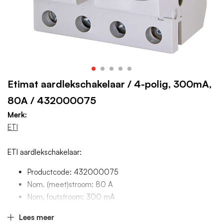
Etimat aardlekschakelaar / 4-polig, 300mA,
80A / 432000075
Merk:
ETI
ETI aardlekschakelaar:
Productcode: 432000075
Nom. (meet)stroom: 80 A
Nom. foutstroom: 300 mA
Aantal polen (totaal): 4
Lees meer
Breedte in module-eenheden: 4