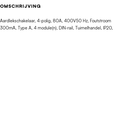
Nom. (meet)stroom
80A
OMSCHRIJVING
Nom. (meet)spanning
400V
Aardlekschakelaar, 4-polig, 80A, 400V50 Hz, Foutstroom
300mA, Type A, 4 module(n), DIN-rail, Tuimelhandel, IP20,
Nom. isolatiespanning Ui
V