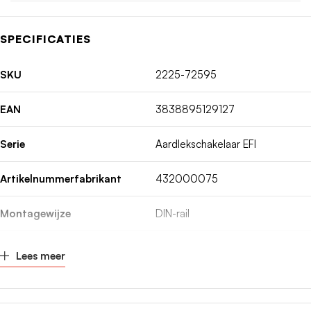
SPECIFICATIES
SKU
2225-72595
EAN
3838895129127
Serie
Aardlekschakelaar EFI
Artikelnummerfabrikant
432000075
Montagewijze
DIN-rail
Spanningstype
AC
Lees meer
Inbouwdiepte
68mm