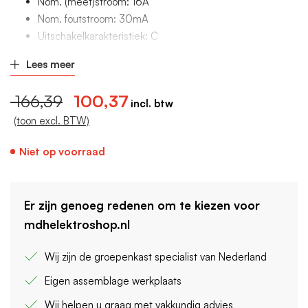
Nom. (meet)stroom: 16A
Nom. foutstroom: 30mA
Uitschakelkarakteristiek: C
Aantal polen (totaal): 4
Lees meer
Breedte in module-eenheden: 4
166,39
100,37
(toon excl. BTW)
Niet op voorraad
Er zijn genoeg redenen om te kiezen voor
mdhelektroshop.nl
Wij zijn de groepenkast specialist van Nederland
Eigen assemblage werkplaats
Wij helpen u graag met vakkundig advies