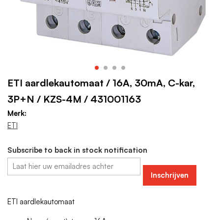
ETI aardlekautomaat / 16A, 30mA, C-kar,
3P+N / KZS-4M / 431001163
Merk:
ETI
Subscribe to back in stock notification
Inschrijven
ETI aardlekautomaat