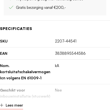
Gratis bezorging vanaf €200,-
SPECIFICATIES
SKU
2207-44541
EAN
3838895544586
Nom.
kA
kortsluitafschakelvermogen
Icn volgens EN 61009-1
Geschikt voor
Nee
inbouwinstallatie (stucwerk)
Lees meer
Uitschakelkarakteristiek
C