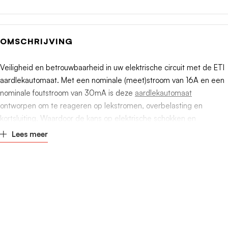
Energiebegrenzingsklasse
3
OMSCHRIJVING
Aantal beveiligde polen
3
Veiligheid en betrouwbaarheid in uw elektrische circuit met de ETI
Aantal polen (totaal)
4
aardlekautomaat. Met een nominale (meet)stroom van 16A en een
nominale foutstroom van 30mA is deze
aardlekautomaat
Nom. afschakelvermogen IEC
0kA
ontworpen om te reageren op lekstromen, overbelasting en
60947-2
kortsluiting. Waardoor de kans op elektrische schokken en
brandgevaar minimaal is.
Lees meer
High-immunity uitvoering
Nee