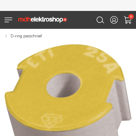
0
D-ring passchroef