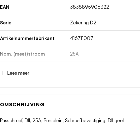
EAN
3838895906322
Serie
Zekering D2
Artikelnummerfabrikant
416711007
Nom. (meet)stroom
25A
Kleurcode
Geel
Lees meer
DIN-grootte
DII
Fabrikant
ETI
OMSCHRIJVING
Passchroef, DII, 25A, Porselein, Schroefbevestiging, DII geel