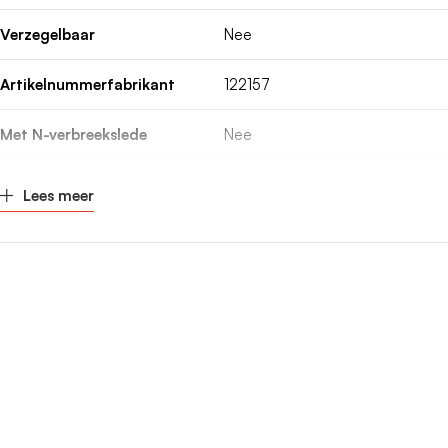
Verzegelbaar
Nee
Artikelnummerfabrikant
122157
Met N-verbreekslede
Nee
Montagewijze
Opbouw montage
Lees meer
Kleur
Wit
Breedte
1050mm
Hoogte
800mm
Diepte
165mm