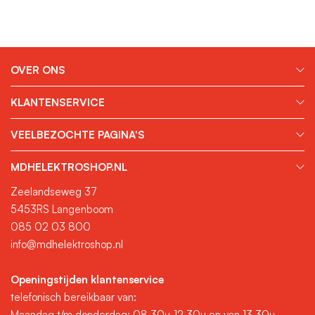
OVER ONS
KLANTENSERVICE
VEELBEZOCHTE PAGINA'S
MDHELEKTROSHOP.NL
Zeelandseweg 37
5453RS Langenboom
085 02 03 800
info@mdhelektroshop.nl
Openingstijden klantenservice
telefonisch bereikbaar van:
Maandag t/m donderdag: 08.30u-12.30u en van 13.30u-