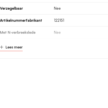
Verzegelbaar
Nee
Artikelnummerfabrikant
122151
Met N-verbreekslede
Nee
Montagewijze
Opbouw montage
Lees meer
Kleur
Wit
Breedte
300mm
Hoogte
650mm
Diepte
165mm