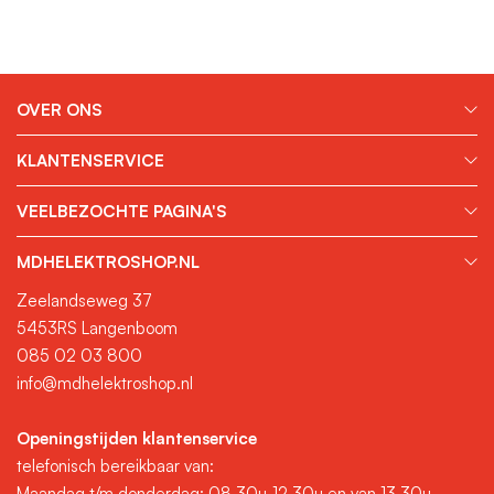
OVER ONS
KLANTENSERVICE
VEELBEZOCHTE PAGINA'S
MDHELEKTROSHOP.NL
Zeelandseweg 37
5453RS Langenboom
085 02 03 800
info@mdhelektroshop.nl
Openingstijden klantenservice
telefonisch bereikbaar van:
Maandag t/m donderdag: 08.30u-12.30u en van 13.30u-