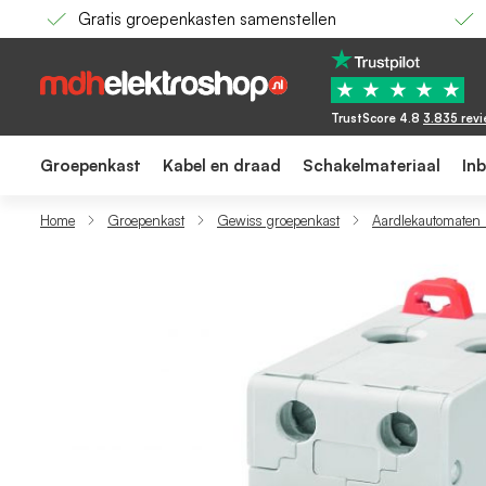
Gratis groepenkasten samenstellen
Gewiss aardlekautomaat / 1-polig + nul, 30
68,50
47,92
★
★
★
★
★
TrustScore 4.8
3.835 rev
Groepenkast
Kabel en draad
Schakelmateriaal
In
Home
Groepenkast
Gewiss groepenkast
Aardlekautomaten