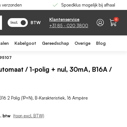
s verzonden
Spoedklus mogelijk bij afhaal
-
+
In winkelwagen
Klantenservice
0
BTW
Incl.
+31 85 - 020 3800
ialen
Kabelgoot
Gereedschap
Overige
Blog
W95107
tomaat / 1-polig + nul, 30mA, B16A /
16 2 Polig (1P+N), B-Karakteristiek, 16 Ampère
(toon excl. BTW)