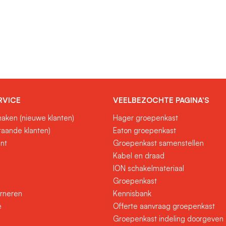
RVICE
VEELBEZOCHTE PAGINA'S
aken (nieuwe klanten)
Hager groepenkast
taande klanten)
Eaton groepenkast
unt
Groepenkast samenstellen
Kabel en draad
ION schakelmateriaal
Groepenkast
urneren
Kennisbank
e
Offerte aanvraag groepenkast
Groepenkast indeling doorgeven