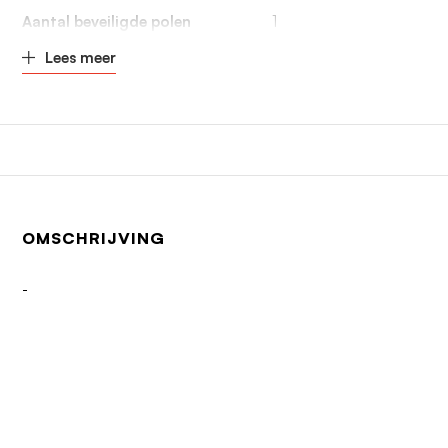
Aantal beveiligde polen
1
Lees meer
OMSCHRIJVING
-