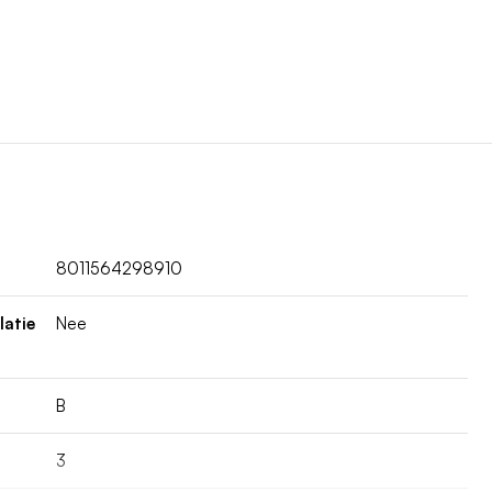
8011564298910
latie
Nee
B
3