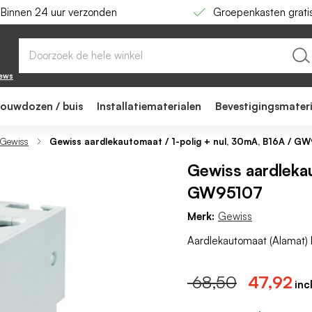
Binnen 24 uur verzonden
Groepenkasten grati
mA, B16A / GW95107
iews
bouwdozen / buis
Installatiematerialen
Bevestigingsmater
 Gewiss
Gewiss aardlekautomaat / 1-polig + nul, 30mA, B16A / G
Gewiss aardlekau
GW95107
Merk:
Gewiss
Aardlekautomaat (Alamat) B
68,50
47,92