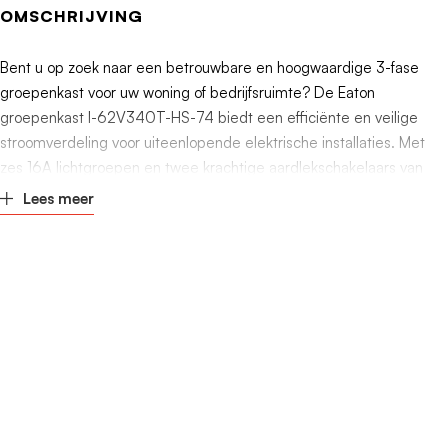
Hoogte
131mm
OMSCHRIJVING
Diepte
395mm
Bent u op zoek naar een betrouwbare en hoogwaardige 3-fase
groepenkast voor uw woning of bedrijfsruimte? De Eaton
Afsluitbaar
Nee
groepenkast I-62V340T-HS-74 biedt een efficiënte en veilige
stroomverdeling voor uiteenlopende elektrische installaties. Met
zes 16A lichtgroepen en twee krachtige aardlekschakelaars van
40A zorgt deze groepenkast voor een stabiele en storingsvrije
Lees meer
elektriciteitsvoorziening. Dit maakt hem uitermate geschikt voor
zowel particuliere als professionele toepassingen, zoals kantoren,
garages en productieruimtes.
Uitgebreide specificaties van de Eaton groepenkast
Aantal lichtgroepen
: 6 (16A, B-karakteristiek)
Aantal aardlekschakelaars
: 2 (40A, 30mA, 2-polig)
Hoofdschakelaar
: 40A
Met beltransformator
: Ja
Type
: Eaton I-62V340T-HS-74