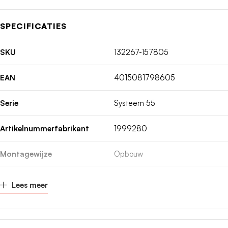
SPECIFICATIES
SKU
132267-157805
EAN
4015081798605
Serie
Systeem 55
Artikelnummerfabrikant
1999280
Montagewijze
Opbouw
Kleur
Zwart
Lees meer
Breedte
230mm