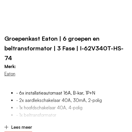
Groepenkast Eaton | 6 groepen en
beltransformator | 3 Fase | I-62V340T-HS-
74
Merk:
Eaton
- 6x installatieautomaat 16A, B-kar, 1P+N
- 2x aardlekschakelaar 40A, 30mA, 2-polig
- 1x hoofdschakelaar 40A, 4-polig
- 1x beltransformator
- standaard voorbedraad
Lees meer
- voorzien van KEMA-KEUR