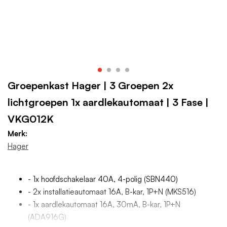
Groepenkast Hager | 3 Groepen 2x
lichtgroepen 1x aardlekautomaat | 3 Fase |
VKG012K
Merk:
Hager
- 1x hoofdschakelaar 40A, 4-polig (SBN440)
- 2x installatieautomaat 16A, B-kar, 1P+N (MKS516)
- 1x aardlekautomaat 16A, 30mA, B-kar, 1P+N
(ADA916G)