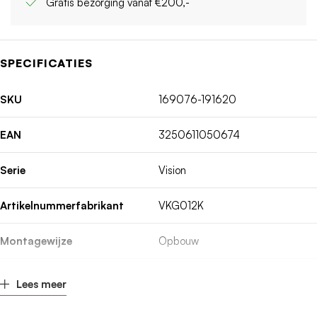
Gratis bezorging vanaf €200,-
SPECIFICATIES
SKU
169076-191620
EAN
3250611050674
Serie
Vision
Artikelnummerfabrikant
VKG012K
Montagewijze
Opbouw
Breedte
221mm
Lees meer
Hoogte
475mm