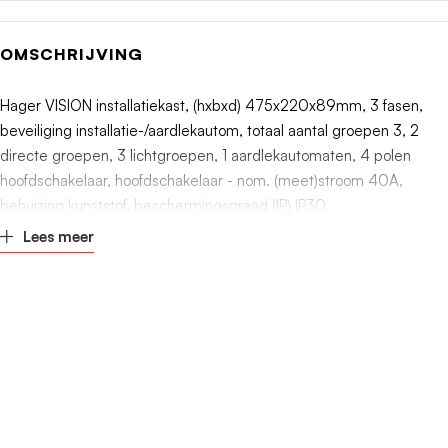
Diepte
89mm
OMSCHRIJVING
Afsluitbaar
Nee
Hager VISION installatiekast, (hxbxd) 475x220x89mm, 3 fasen,
beveiliging installatie-/aardlekautom, totaal aantal groepen 3, 2
Aantal rijen
2
directe groepen, 3 lichtgroepen, 1 aardlekautomaten, 4 polen
hoofdschakelaar, hoofdschakelaar - nom. (meet)stroom 40A,
behuizing kunststof, beschermingsgraad (IP) IP30,
Lees meer