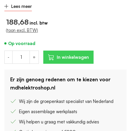
standaard voorbedraad
Lees meer
voorzien van KEMA-KEUR
uitbreiding mogelijk
188,68
Let op :
Deze groepenkast bevat directe groep(en) die niet
(toon excl. BTW)
achter een aardlekschakelaar zitten
Op voorraad
-
+
In winkelwagen
Er zijn genoeg redenen om te kiezen voor
mdhelektroshop.nl
Wij zijn de groepenkast specialist van Nederland
Eigen assemblage werkplaats
Wij helpen u graag met vakkundig advies