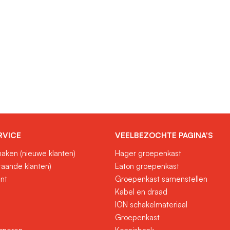
RVICE
VEELBEZOCHTE PAGINA'S
aken (nieuwe klanten)
Hager groepenkast
taande klanten)
Eaton groepenkast
unt
Groepenkast samenstellen
Kabel en draad
ION schakelmateriaal
Groepenkast