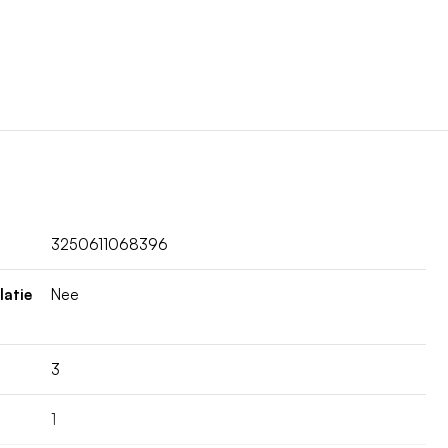
3250611068396
latie
Nee
3
1