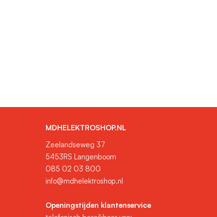
MDHELEKTROSHOP.NL
Zeelandseweg 37
5453RS Langenboom
085 02 03 800
info@mdhelektroshop.nl
Openingstijden klantenservice