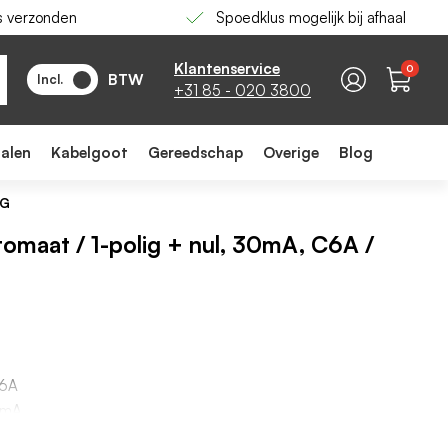
s verzonden
Spoedklus mogelijk bij afhaal
-
+
In winkelwagen
Klantenservice
0
BTW
Incl.
+31 85 - 020 3800
ialen
Kabelgoot
Gereedschap
Overige
Blog
6G
omaat / 1-polig + nul, 30mA, C6A /
 6A
0mA
iek: C