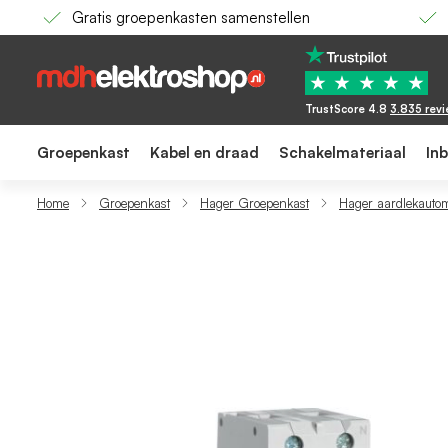
Gratis groepenkasten samenstellen
Hager aardlekautomaat / 1-polig + nul, 30m
158,97
137,99
★
★
★
★
★
TrustScore 4.8
3.835 rev
Groepenkast
Kabel en draad
Schakelmateriaal
In
Home
Groepenkast
Hager Groepenkast
Hager aardlekauto