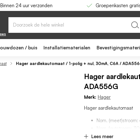
Binnen 24 uur verzonden
Groepenkasten grati
A, C6A / ADA556G
iews
bouwdozen / buis
Installatiematerialen
Bevestigingsmater
maat
Hager aardlekautomaat / 1-polig + nul, 30mA, C6A / ADA55
Hager aardlekaut
ADA556G
Merk:
Hager
Hager aardlekautomaat
Nom. (meet)stroom:
Nom. foutstroom: 3
Uitschakelkarakterist
Lees meer