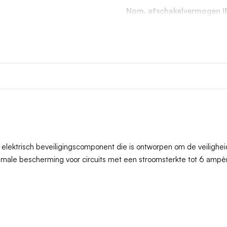
Nom. afschakelvermogen I
60947-2
lektrisch beveiligingscomponent die is ontworpen om de veiligheid 
male bescherming voor circuits met een stroomsterkte tot 6 ampè