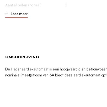
Aantal polen (totaal)
2
Lees meer
OMSCHRIJVING
De
Hager aardlekautomaat
is een hoogwaardig en betrouwbaar e
nominale (meet)stroom van 6A biedt deze aardlekautomaat opti