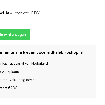
 2
eenheden: 2
(toon excl. BTW)
In winkelwagen
denen om te kiezen voor mdhelektroshop.nl
enkast specialist van Nederland
 werkplaats
ag met vakkundig advies
vanaf €200,-