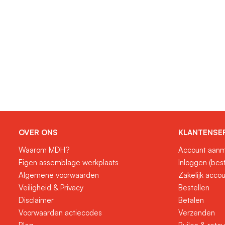
OVER ONS
KLANTENSE
Waarom MDH?
Account aanm
Eigen assemblage werkplaats
Inloggen (bes
Algemene voorwaarden
Zakelijk acco
Veiligheid & Privacy
Bestellen
Disclaimer
Betalen
Voorwaarden actiecodes
Verzenden