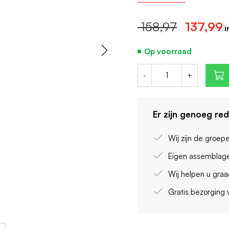
Aantal polen (totaal):
Breedte in module-
158,97
137,99
Op voorraad
-
+
Er zijn genoeg re
Wij zijn de groep
Eigen assemblage
Wij helpen u gra
Gratis bezorging 