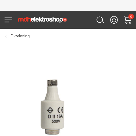
0
D-zekering