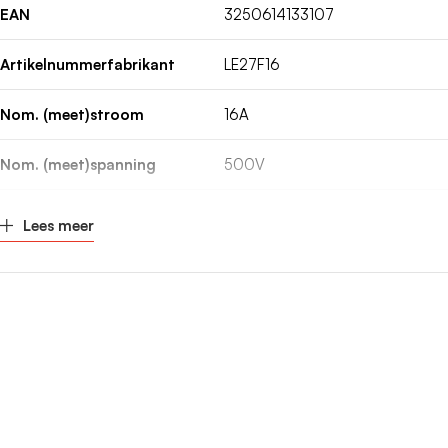
EAN
3250614133107
Artikelnummerfabrikant
LE27F16
Nom. (meet)stroom
16A
Nom. (meet)spanning
500V
Uitschakelkarakteristiek
Snel (F)
Lees meer
Kleurcode
Grijs
DIN-grootte
DII
Gebruikscategorie volgens IEC
gG
60269
Fabrikant
Hager