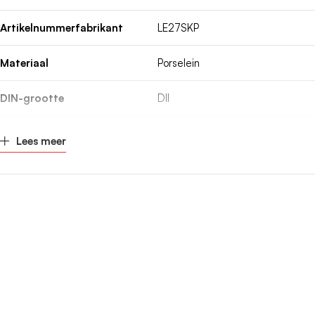
Artikelnummerfabrikant
LE27SKP
Materiaal
Porselein
DIN-grootte
DII
Fabrikant
Hager
Lees meer