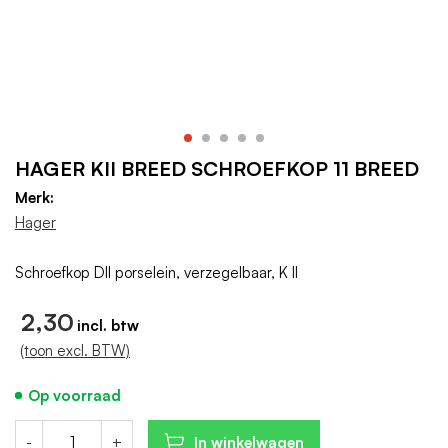
HAGER KII BREED SCHROEFKOP 11 BREED
Merk:
Hager
Schroefkop DII porselein, verzegelbaar, K II
2,30
(toon excl. BTW)
Op voorraad
-
+
In winkelwagen