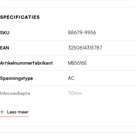
SPECIFICATIES
SKU
88679-9956
EAN
3250614315787
Artikelnummerfabrikant
MBS616E
Spanningstype
AC
Inbouwdiepte
70mm
Nom. (meet)stroom
16A
Lees meer
Nom. (meet)spanning
400V