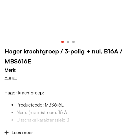
Hager krachtgroep / 3-polig + nul, B16A /
MBS616E
Merk:
Hager
Hager krachtgroep:
Productcode: MBS616E
Nom. (meet)stroom: 16 A
Uitschakelkarakteristiek: B
Aantal polen (totaal): 4
Lees meer
Meeschakelende nul: Ja