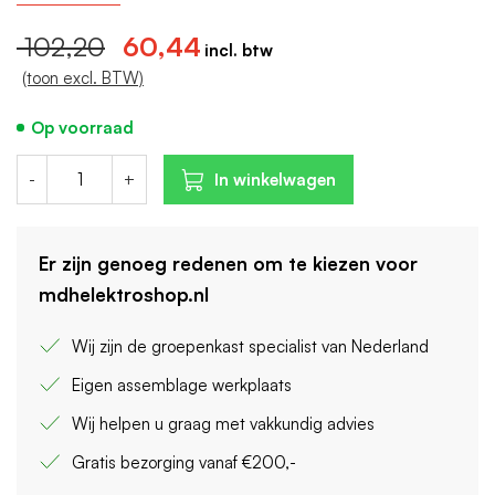
Breedte in module-eenheden: 4
102,20
60,44
Nom. afschakelvermogen: 6 kA
(toon excl. BTW)
Op voorraad
-
+
In winkelwagen
Er zijn genoeg redenen om te kiezen voor
mdhelektroshop.nl
Wij zijn de groepenkast specialist van Nederland
Eigen assemblage werkplaats
Wij helpen u graag met vakkundig advies
Gratis bezorging vanaf €200,-