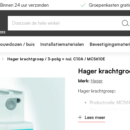
Binnen 24 uur verzonden
Groepenkasten grati
CS610E
iews
bouwdozen / buis
Installatiematerialen
Bevestigingsmater
Hager krachtgroep / 3-polig + nul, C10A / MCS610E
Hager krachtgro
Merk:
Hager
Hager krachtgroep:
Productcode: MCS6
Nom. (meet)stroom: 
Uitschakelkarakterist
Lees meer
Aantal polen (totaal):