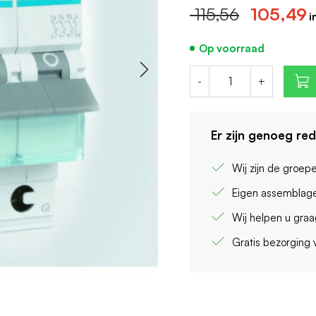
Meeschakelende nul
115,56
105,49
Breedte in module-
Nom. afschakelverm
Op voorraad
-
+
Er zijn genoeg re
Wij zijn de groep
Eigen assemblage
Wij helpen u gra
Gratis bezorging 