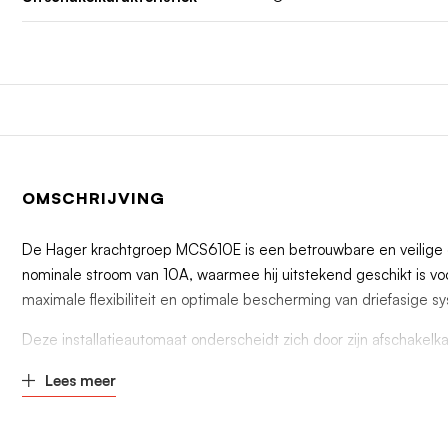
OMSCHRIJVING
De Hager krachtgroep MCS610E is een betrouwbare en veilige oplo
nominale stroom van 10A, waarmee hij uitstekend geschikt is voo
maximale flexibiliteit en optimale bescherming van driefasige sy
Deze installatieautomaat onderscheidt zich door zijn afschakelka
aanloopstromen worden gebruikt. De C-karakteristiek zorgt erv
Lees meer
kortsluiting wel effectief worden onderbroken.
Met een indrukwekkend afschakelvermogen van 6kA zorgt de Ha