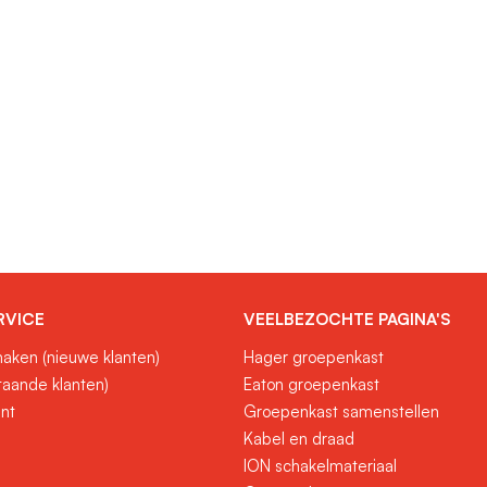
RVICE
VEELBEZOCHTE PAGINA'S
aken (nieuwe klanten)
Hager groepenkast
taande klanten)
Eaton groepenkast
unt
Groepenkast samenstellen
Kabel en draad
ION schakelmateriaal