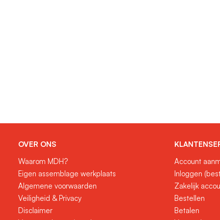
OVER ONS
KLANTENSE
Waarom MDH?
Account aanm
Eigen assemblage werkplaats
Inloggen (bes
Algemene voorwaarden
Zakelijk acco
Veiligheid & Privacy
Bestellen
Disclaimer
Betalen