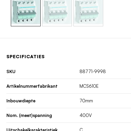
SPECIFICATIES
SKU
88771-9998
Artikelnummerfabrikant
MCS610E
Inbouwdiepte
70mm
Nom. (meet)spanning
400V
Uitschakelkarakteristiek
C