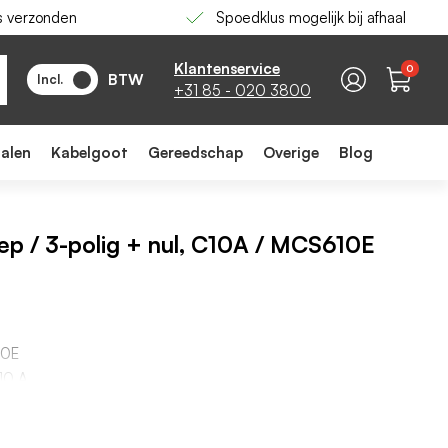
s verzonden
Spoedklus mogelijk bij afhaal
-
+
In winkelwagen
Klantenservice
0
BTW
Incl.
+31 85 - 020 3800
ialen
Kabelgoot
Gereedschap
Overige
Blog
ep / 3-polig + nul, C10A / MCS610E
10E
10 A
iek: C
 4