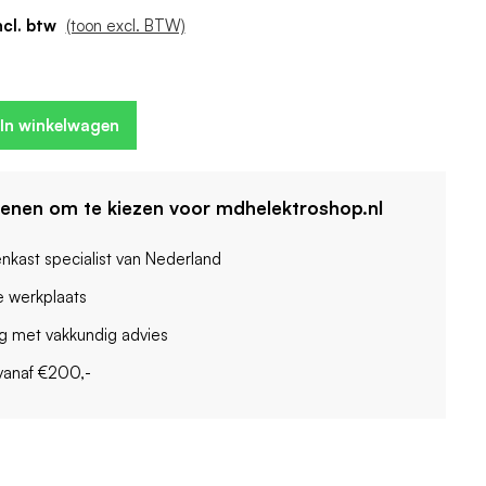
: Ja
(toon excl. BTW)
eenheden: 4
ogen: 6 kA
In winkelwagen
denen om te kiezen voor mdhelektroshop.nl
enkast specialist van Nederland
 werkplaats
ag met vakkundig advies
vanaf €200,-