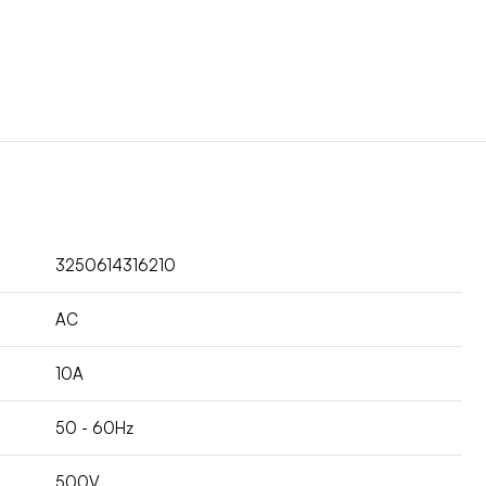
3250614316210
AC
10A
50 - 60Hz
500V