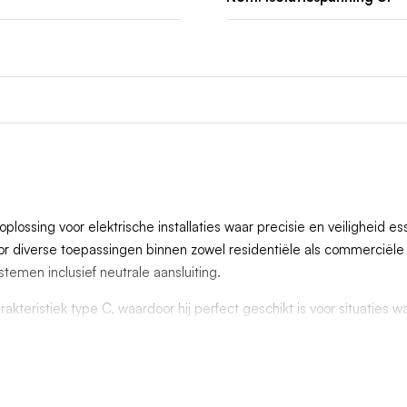
ssing voor elektrische installaties waar precisie en veiligheid es
r diverse toepassingen binnen zowel residentiële als commerciële i
stemen inclusief neutrale aansluiting.
rakteristiek type C, waardoor hij perfect geschikt is voor situaties
oor dat kortstondige piekstroom eenvoudig wordt opgevangen zonder
ger MCS610E krachtgroep voor uitstekende prestaties, zelfs in v