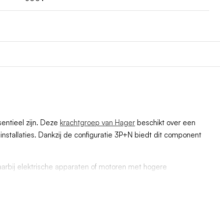
sentieel zijn. Deze
krachtgroep van Hager
beschikt over een
nstallaties. Dankzij de configuratie 3P+N biedt dit component
 waarbij elektrische apparaten of motoren met hogere
 onnodig afschakelen, terwijl langdurige overbelasting en
eeleisende omgevingen. Dit hoge afschakelvermogen biedt