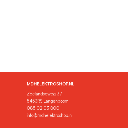
MDHELEKTROSHOP.NL
Zeelandseweg 37
5453RS Langenboom
085 02 03 800
info@mdhelektroshop.nl