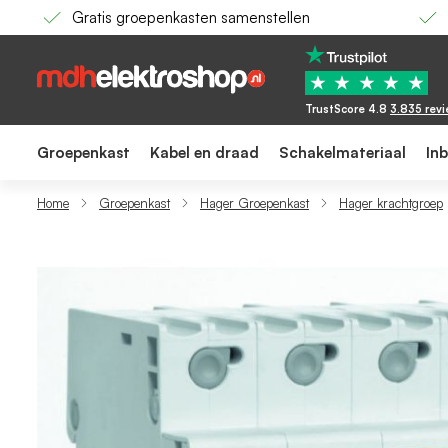
Gratis groepenkasten samenstellen
Hager krachtgroep / 3-polig + nul, C10A / M
115,56
105,49
★
★
★
★
★
TrustScore 4.8
3.835 rev
Groepenkast
Kabel en draad
Schakelmateriaal
In
Home
Groepenkast
Hager Groepenkast
Hager krachtgroep