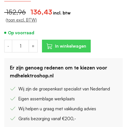
Breedte in module-eenheden: 4
152,96
136,43
Nom. afschakelvermogen: 10 kA
(toon excl. BTW)
Op voorraad
-
+
In winkelwagen
Er zijn genoeg redenen om te kiezen voor
mdhelektroshop.nl
Wij zijn de groepenkast specialist van Nederland
Eigen assemblage werkplaats
Wij helpen u graag met vakkundig advies
Gratis bezorging vanaf €200,-