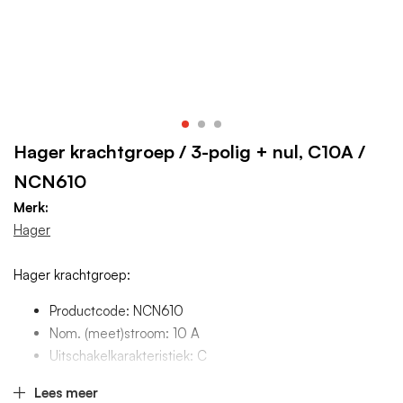
Hager krachtgroep / 3-polig + nul, C10A /
NCN610
Merk:
Hager
Hager krachtgroep:
Productcode: NCN610
Nom. (meet)stroom: 10 A
Uitschakelkarakteristiek: C
Aantal polen (totaal): 4
Lees meer
Meeschakelende nul: Ja