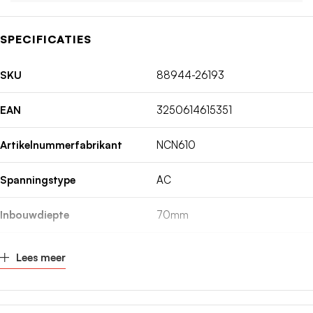
SPECIFICATIES
SKU
88944-26193
EAN
3250614615351
Artikelnummerfabrikant
NCN610
Spanningstype
AC
Inbouwdiepte
70mm
Nom. (meet)stroom
10A
Lees meer
Nom. (meet)spanning
400V