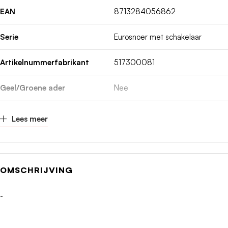
EAN
8713284056862
Serie
Eurosnoer met schakelaar
Artikelnummerfabrikant
517300081
Geel/Groene ader
Nee
Nom. stroom
2.5A
Lees meer
Nom. spanning
250V
Nom. geleiderdoorsnede
0.75mm²
OMSCHRIJVING
Aansluiting 1
EURO stekker (CEE 7/16)
-
Aansluiting 2
Adereindhuls