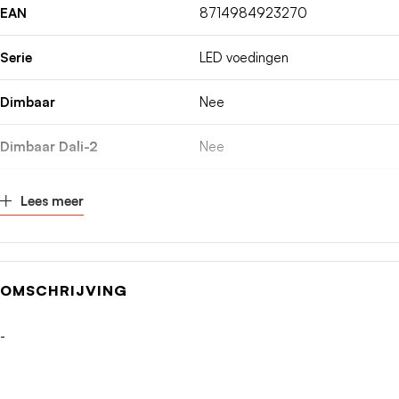
EAN
8714984923270
Serie
LED voedingen
Dimbaar
Nee
Dimbaar Dali-2
Nee
Artikelnummerfabrikant
215-011
Lees meer
Kortsluitbeveiliging
Ja
Ingangsspanning
220 - 240V
OMSCHRIJVING
Frequentie ingangsspanning
50 - 60Hz
-
Overbelastingsbeveiliging
Ja