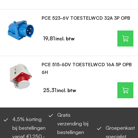
PCE 523-6V TOESTELWCD 32A 3P OPB
19,81
PCE 515-6DV TOESTELWCD 16A 5P OPB
6H
25,31
Gratis
4,5% korting
verzending bij
bij bestellingen
Groepenkast
bestellingen
vanaf €1.250,-
specialist