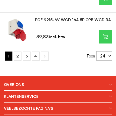
PCE 9215-6V WCD 16A 5P OPB WCD RA
39,83
1
2
3
4
Toon
OVER ONS
KLANTENSERVICE
VEELBEZOCHTE PAGINA'S