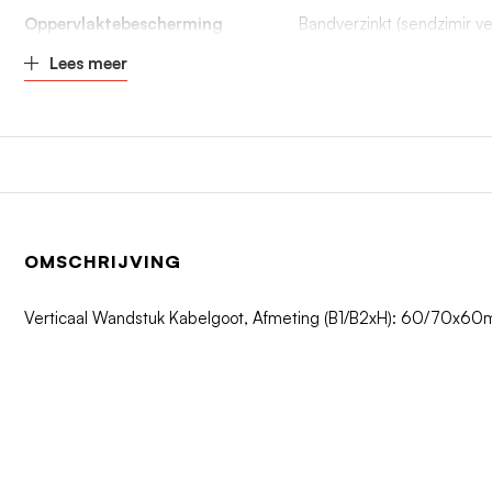
Oppervlaktebescherming
Bandverzinkt (sendzimir ve
Lees meer
OMSCHRIJVING
Verticaal Wandstuk Kabelgoot, Afmeting (B1/B2xH): 60/70x60mm