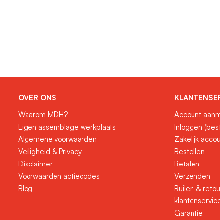
OVER ONS
KLANTENSE
Waarom MDH?
Account aanm
Eigen assemblage werkplaats
Inloggen (bes
Algemene voorwaarden
Zakelijk acco
Veiligheid & Privacy
Bestellen
Disclaimer
Betalen
Voorwaarden actiecodes
Verzenden
Blog
Ruilen & reto
klantenservic
Garantie