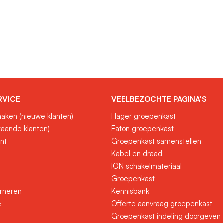
RVICE
VEELBEZOCHTE PAGINA'S
aken (nieuwe klanten)
Hager groepenkast
taande klanten)
Eaton groepenkast
unt
Groepenkast samenstellen
Kabel en draad
ION schakelmateriaal
Groepenkast
urneren
Kennisbank
e
Offerte aanvraag groepenkast
Groepenkast indeling doorgeven