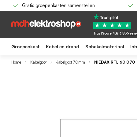
Gratis groepenkasten samenstellen
NIEDAX RTL 60.070 | Verticaal wandstuk 60
225,17
★
★
★
★
★
TrustScore 4.8
3.835 rev
Groepenkast
Kabel en draad
Schakelmateriaal
In
Home
Kabelgoot
Kabelgoot 70mm
NIEDAX RTL 60.070 |