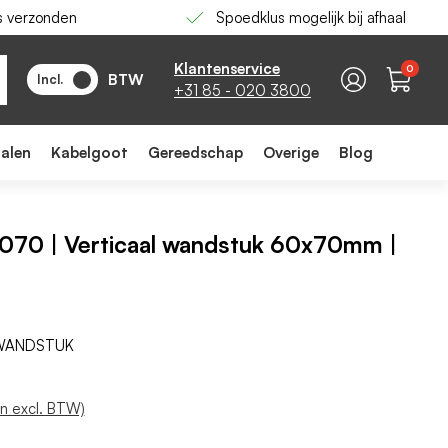
s verzonden
Spoedklus mogelijk bij afhaal
-
+
In winkelwagen
Klantenservice
0
BTW
Incl.
+31 85 - 020 3800
ialen
Kabelgoot
Gereedschap
Overige
Blog
070 | Verticaal wandstuk 60x70mm |
 WANDSTUK
on excl. BTW)