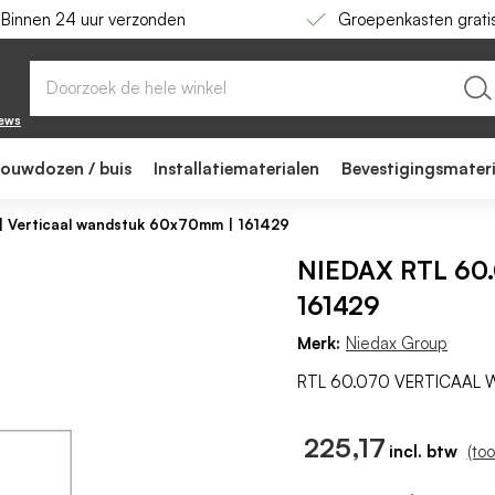
Binnen 24 uur verzonden
Groepenkasten grati
x70mm | 161429
iews
bouwdozen / buis
Installatiematerialen
Bevestigingsmater
 Verticaal wandstuk 60x70mm | 161429
NIEDAX RTL 60.
161429
Merk:
Niedax Group
RTL 60.070 VERTICAAL
225,17
(to