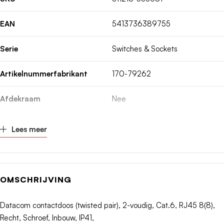
EAN
5413736389755
Serie
Switches & Sockets
Artikelnummerfabrikant
170-79262
Afdekraam
Nee
Inbouw (stucwerk)
Nee
Lees meer
Afsluitweerstand
Nee
Samenstelling
Basiselement
OMSCHRIJVING
Kleur
-
Datacom contactdoos (twisted pair), 2-voudig, Cat.6, RJ45 8(8),
Recht, Schroef, Inbouw, IP41,
RAL-nummer
-