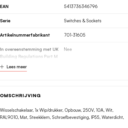
EAN
5413736346796
Serie
Switches & Sockets
Artikelnummerfabrikant
701-31605
In overeenstemming met UK
Nee
Building Regulations Part M
Lees meer
Nom. spanning
250V
Montagewijze
Opbouw
OMSCHRIJVING
Samenstelling
Bedieningselement
Wisselschakelaar, 1x Wip/drukker, Opbouw, 250V, 10A, Wit,
Bedieningswijze
Wip/drukker
RAL9010, Mat, Steekklem, Schroefbevestiging, IP55, Waterdicht,
Kleur
Wit