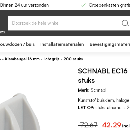
Binnen 24 uur verzonden
Groepenkasten grati
s - 200 stuks
iews
bouwdozen / buis
Installatiematerialen
Bevestigingsmater
 Klembeugel 16 mm - lichtgrijs - 200 stuks
SCHNABL EC16 - 
stuks
Merk:
Schnabl
Kunststof buisklem, halog
LET OP:
stuks-afname is 
72,67
42,29