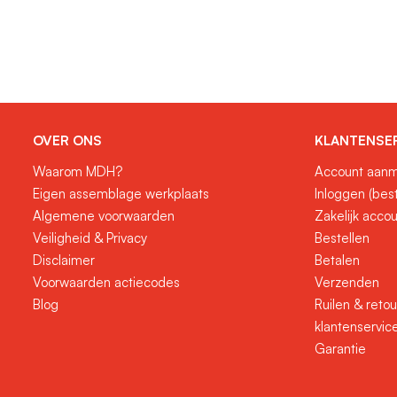
OVER ONS
KLANTENSE
Waarom MDH?
Account aanm
Eigen assemblage werkplaats
Inloggen (bes
Algemene voorwaarden
Zakelijk acco
Veiligheid & Privacy
Bestellen
Disclaimer
Betalen
Voorwaarden actiecodes
Verzenden
Blog
Ruilen & reto
klantenservic
Garantie