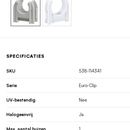
SPECIFICATIES
SKU
538-114341
Serie
Euro-Clip
UV-bestendig
Nee
Halogeenvrij
Ja
Max. aantal buizen
1