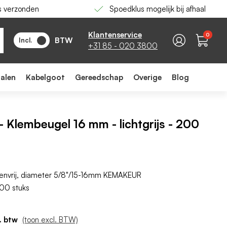
s verzonden
Spoedklus mogelijk bij afhaal
-
+
In winkelwagen
Klantenservice
0
BTW
Incl.
+31 85 - 020 3800
ialen
Kabelgoot
Gereedschap
Overige
Blog
Klembeugel 16 mm - lichtgrijs - 200
eenvrij, diameter 5/8"/15-16mm KEMAKEUR
200 stuks
(toon excl. BTW)