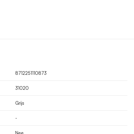
8712251110873
31020
Grijs
-
Nee