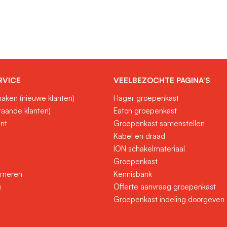
RVICE
VEELBEZOCHTE PAGINA'S
aken (nieuwe klanten)
Hager groepenkast
taande klanten)
Eaton groepenkast
unt
Groepenkast samenstellen
Kabel en draad
ION schakelmateriaal
Groepenkast
urneren
Kennisbank
e
Offerte aanvraag groepenkast
Groepenkast indeling doorgeven