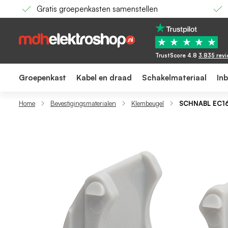
Gratis groepenkasten samenstellen
SCHNABL EC16 - Klembeugel 16 mm - lichtgrij
72,67
42,29
★
★
★
★
★
TrustScore 4.8
3.835 rev
Groepenkast
Kabel en draad
Schakelmateriaal
In
Home
Bevestigingsmaterialen
Klembeugel
SCHNABL EC16 -