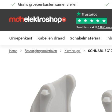
Gratis groepenkasten samenstellen
SCHNABL EC19 - Klembeugel 19 mm - lichtgrij
82,74
60,44
★
★
★
★
★
TrustScore 4.8
3.835 rev
Groepenkast
Kabel en draad
Schakelmateriaal
In
Home
Bevestigingsmaterialen
Klembeugel
SCHNABL EC19 -