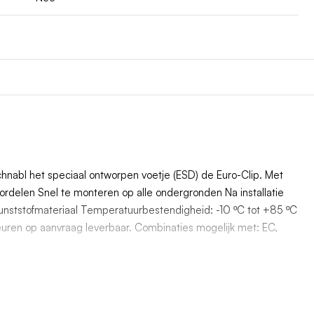
hnabl het speciaal ontworpen voetje (ESD) de Euro-Clip. Met
oordelen Snel te monteren op alle ondergronden Na installatie
S kunststofmateriaal Temperatuurbestendigheid: -10 ºC tot +85 ºC
kleuren op aanvraag leverbaar. Combinaties mogelijk met: EC,