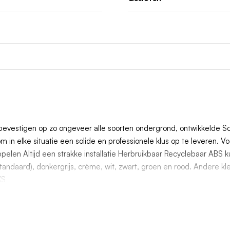
evestigen op zo ongeveer alle soorten ondergrond, ontwikkelde Sc
 in elke situatie een solide en professionele klus op te leveren. V
koppelen Altijd een strakke installatie Herbruikbaar Recyclebaar AB
(standaard), donkergrijs, crème, wit, zwart, groen en rood. Andere 
KS