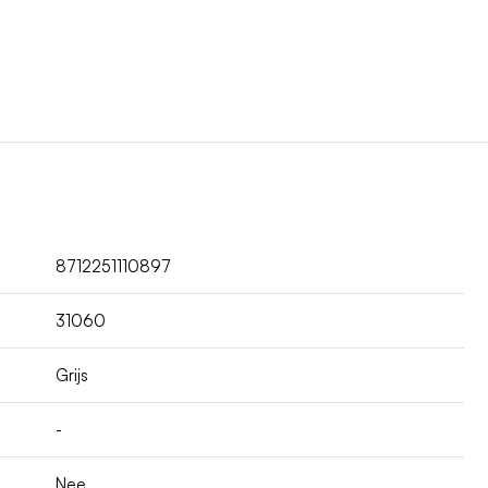
8712251110897
31060
Grijs
-
Nee