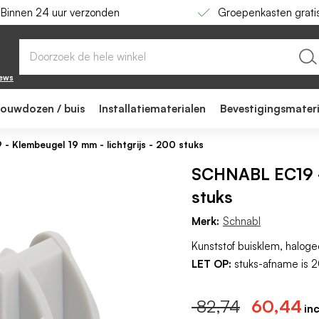
Binnen 24 uur verzonden
Groepenkasten grati
s - 200 stuks
iews
bouwdozen / buis
Installatiematerialen
Bevestigingsmater
 Klembeugel 19 mm - lichtgrijs - 200 stuks
SCHNABL EC19 - 
stuks
Merk:
Schnabl
Kunststof buisklem, halog
LET OP:
stuks-afname is 
82,74
60,44