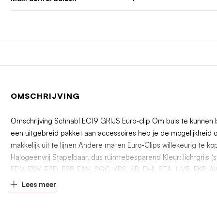
OMSCHRIJVING
Omschrijving Schnabl EC19 GRIJS Euro-clip Om buis te kunnen b
een uitgebreid pakket aan accessoires heb je de mogelijkheid om
makkelijk uit te lijnen Andere maten Euro-Clips willekeurig te 
Halogeenvrij Stapelbaar, dus ruimtebesparend Kleur: lichtgrijs 
EDV, ESV, ESD, ESP, EAH, SGC, KBS, KB, DHI, STA, UVB, EKP, A
Lees meer