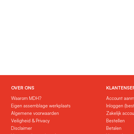
OVER ONS
KLANTENSE
Waarom MDH?
Account aanm
Eigen assemblage werkplaats
Inloggen (bes
Algemene voorwaarden
Zakelijk acco
Veiligheid & Privacy
Bestellen
Disclaimer
Betalen