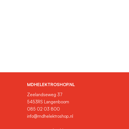
MDHELEKTROSHOP.NL
Zeelandseweg 37
5453RS Langenboom
085 02 03 800
info@mdhelektroshop.nl