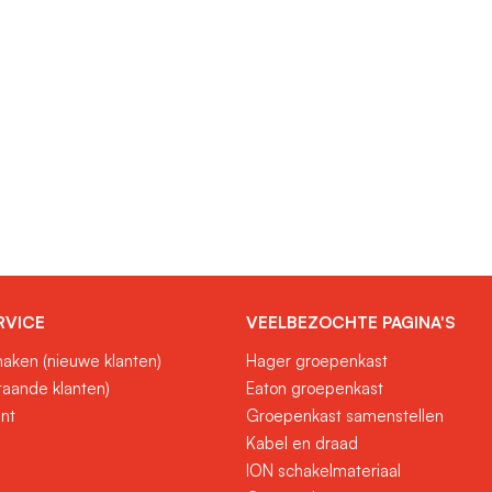
RVICE
VEELBEZOCHTE PAGINA'S
aken (nieuwe klanten)
Hager groepenkast
taande klanten)
Eaton groepenkast
unt
Groepenkast samenstellen
Kabel en draad
ION schakelmateriaal