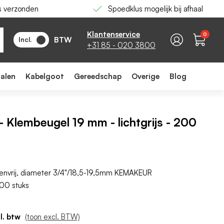
s verzonden
Spoedklus mogelijk bij afhaal
-
+
In winkelwagen
Klantenservice
0
BTW
Incl.
+31 85 - 020 3800
ialen
Kabelgoot
Gereedschap
Overige
Blog
Klembeugel 19 mm - lichtgrijs - 200
eenvrij, diameter 3/4"/18,5-19,5mm KEMAKEUR
200 stuks
(toon excl. BTW)