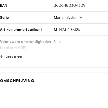
EAN
3606480304309
Serie
Merten System M
Artikelnummerfabrikant
MTN2314-0325
Voor zware omstandigheden
Nee
(conform VDE)
Lees meer
In overeenstemming met UK
Nee
Building Regulations Part M
Geschikt voor buitengebruik
Nee
OMSCHRIJVING
Voor "verzwarende
Nee
-
omstandigheden" (conform
VDE)