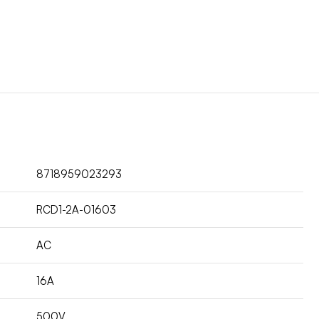
8718959023293
RCD1-2A-01603
AC
16A
500V