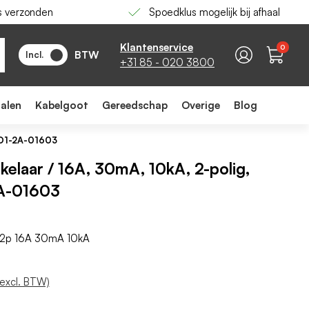
s verzonden
Spoedklus mogelijk bij afhaal
-
+
In winkelwagen
Klantenservice
0
BTW
Incl.
+31 85 - 020 3800
ialen
Kabelgoot
Gereedschap
Overige
Blog
RCD1-2A-01603
elaar / 16A, 30mA, 10kA, 2-polig,
2A-01603
k 2p 16A 30mA 10kA
 excl. BTW)