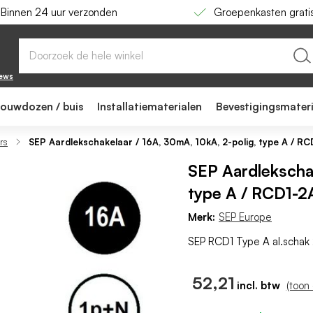
Binnen 24 uur verzonden
Groepenkasten grati
polig, type A / RCD1-2A-01603
iews
bouwdozen / buis
Installatiematerialen
Bevestigingsmater
rs
SEP Aardlekschakelaar / 16A, 30mA, 10kA, 2-polig, type A / 
SEP Aardlekschak
type A / RCD1-
Merk:
SEP Europe
SEP RCD1 Type A al.scha
52,21
(toon