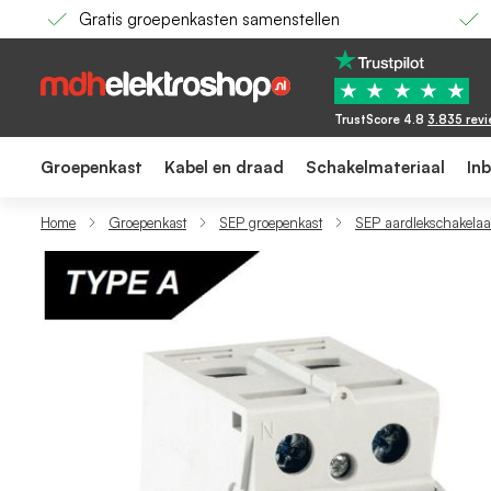
Gratis groepenkasten samenstellen
SEP Aardlekschakelaar / 16A, 30mA, 10kA, 2-
52,21
★
★
★
★
★
TrustScore 4.8
3.835 rev
Groepenkast
Kabel en draad
Schakelmateriaal
In
Home
Groepenkast
SEP groepenkast
SEP aardlekschakelaa