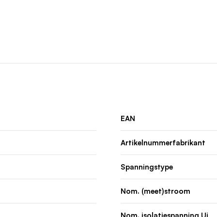
EAN
Artikelnummerfabrikant
Spanningstype
Nom. (meet)stroom
Nom. isolatiespanning Ui