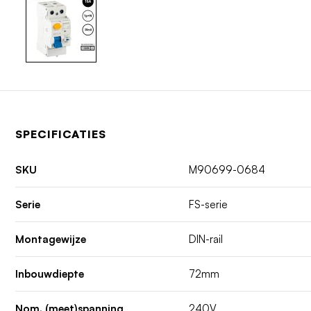
SPECIFICATIES
SKU
M90699-0684
Serie
FS-serie
Montagewijze
DIN-rail
Inbouwdiepte
72mm
Nom. (meet)spanning
240V