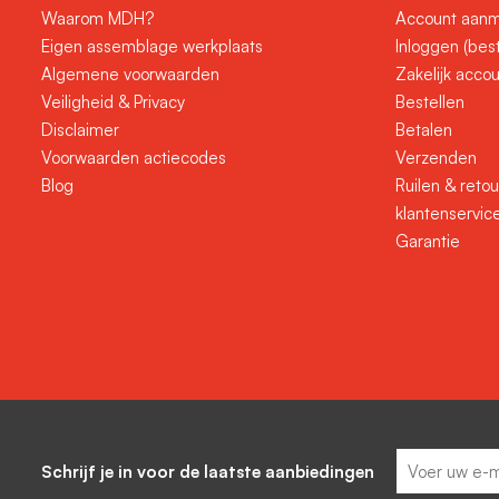
Waarom MDH?
Account aanm
Eigen assemblage werkplaats
Inloggen (bes
Algemene voorwaarden
Zakelijk acco
Veiligheid & Privacy
Bestellen
Disclaimer
Betalen
Voorwaarden actiecodes
Verzenden
Blog
Ruilen & reto
klantenservic
Garantie
Schrijf je in voor de laatste aanbiedingen