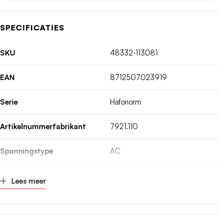
SPECIFICATIES
SKU
48332-113081
EAN
8712507023919
Serie
Hafonorm
Artikelnummerfabrikant
7921.110
Spanningstype
AC
Inbouwdiepte
68mm
Lees meer
Nom. (meet)stroom
16A