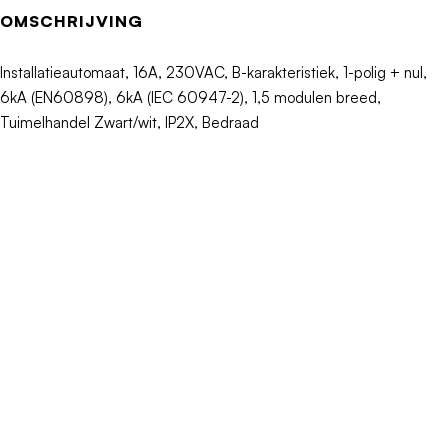
Nom. (meet)spanning
230V
OMSCHRIJVING
Frequentie
50 - 50Hz
Installatieautomaat, 16A, 230VAC, B-karakteristiek, 1-polig + nul,
6kA (EN60898), 6kA (IEC 60947-2), 1,5 modulen breed,
Uitschakelkarakteristiek
B
Tuimelhandel Zwart/wit, IP2X, Bedraad