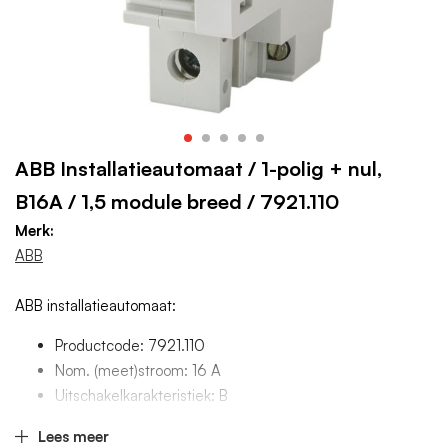
ABB Installatieautomaat / 1-polig + nul,
B16A / 1,5 module breed / 7921.110
Merk:
ABB
ABB installatieautomaat:
Productcode: 7921.110
Nom. (meet)stroom: 16 A
Uitschakelkarakteristiek: B
Aantal polen (totaal): 2
Lees meer
Meeschakelende nul: Ja