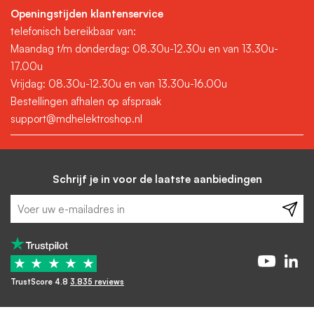
Openingstijden klantenservice
De uitschakelcurve, ook wel karakteristiek genoemd, bepaalt
telefonisch bereikbaar van:
hoe snel een installatieautomaat reageert op overbelasting of
Maandag t/m donderdag: 08.30u-12.30u en van 13.30u-
kortsluiting. De meest voorkomende types zijn:
17.00u
B-karakteristiek
Vrijdag: 08.30u-12.30u en van 13.30u-16.00u
Schakelt uit bij 3 tot 5 keer de nominale stroom.
Bestellingen afhalen op afspraak
Geschikt voor standaard huishoudelijke toepassingen
support@mdhelektroshop.nl
zoals verlichting en stopcontacten.
C-karakteristiek
Reageert bij 5 tot 10 keer de nominale stroom. Geschikt
Schrijf je in voor de laatste aanbiedingen
voor apparaten met hogere inschakelstromen zoals
wasmachines, motoren en airco’s.
Wanneer kies ik een B- of C-
★
★
★
★
★
karakteristiek
TrustScore 4.8
3.835 reviews
installatieautomaat?