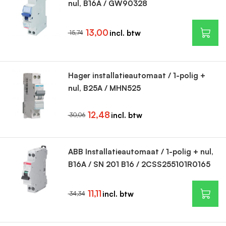
nul, B16A / GW90328
13,00
15,74
Hager installatieautomaat / 1-polig +
nul, B25A / MHN525
12,48
30,06
ABB Installatieautomaat / 1-polig + nul,
B16A / SN 201 B16 / 2CSS255101R0165
11,11
34,34