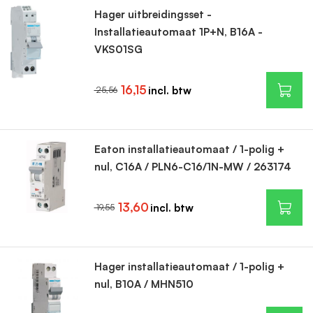
Hager uitbreidingsset -
Installatieautomaat 1P+N, B16A -
VKS01SG
16,15
25,56
Eaton installatieautomaat / 1-polig +
nul, C16A / PLN6-C16/1N-MW / 263174
13,60
19,55
Hager installatieautomaat / 1-polig +
nul, B10A / MHN510