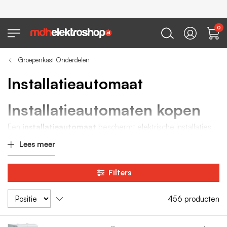
0
Groepenkast Onderdelen
Installatieautomaat
Installatieautomaten kopen
Een
installatieautomaat
beschermt elektrische installaties
tegen overbelasting en kortsluiting. In moderne
Lees meer
groepenkasten
zijn installatieautomaten de standaard
vervanging van traditionele zekeringen.
Filters
Bij MDH Elektroshop vind je een ruim assortiment
1-fase en 3-
fase installatieautomaten
voor woningen en professionele
456
producten
installaties. Wij leveren uitsluitend automaten van betrouwbare
A-merken die voldoen aan de geldende NEN-normen.