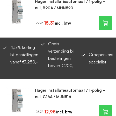
Hager installatieautomaat / 1-polig +
nul, B20A / MHN520
15,31
29,92
Gratis
4,5% korting
verzending bij
bij bestellingen
Groepenkast
bestellingen
vanaf €1.250,-
specialist
boven €200,-
Hager installatieautomaat / 1-polig +
nul, C16A / MJN516
12,95
26,72