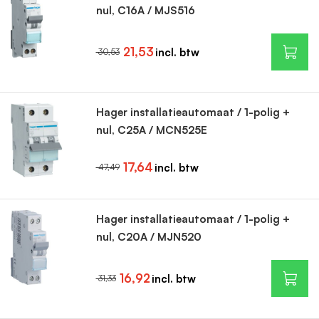
nul, C16A / MJS516
21,53
30,53
Hager installatieautomaat / 1-polig +
nul, C25A / MCN525E
17,64
47,49
Hager installatieautomaat / 1-polig +
nul, C20A / MJN520
16,92
31,33