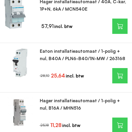
Hager installatieautomaat / 40A, C-kar,
1P+N, 6kA / MCN540E
✔ Specialist in groepenkasten & elektra
✔ Eigen assemblagewerkplaats
✔ Snelle levering
57,91
✔ Gratis verzending vanaf €200
✔ Deskundig advies
Eaton installatieautomaat / 1-polig +
nul, B40A / PLN6-B40/1N-MW / 263168
25,64
28,10
Hager installatieautomaat / 1-polig +
nul, B16A / MHN516
11,28
25,18