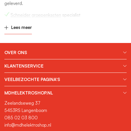
geleverd.
Schneider groepenkasten
specialist
Vakkundig advies
Lees meer
Eigen assemblage werkplaats
Snelle levering
Gratis verzending boven €200,-
Weborder Afhaalpunt
OVER ONS
Mocht je vragen hebben over een groepenkast kun je die altijd
KLANTENSERVICE
telefonisch of via de mail aan ons stellen. Wij staan altijd voor
jou klaar.
VEELBEZOCHTE PAGINA'S
MDHELEKTROSHOP.NL
Zeelandseweg 37
5453RS Langenboom
085 02 03 800
info@mdhelektroshop.nl