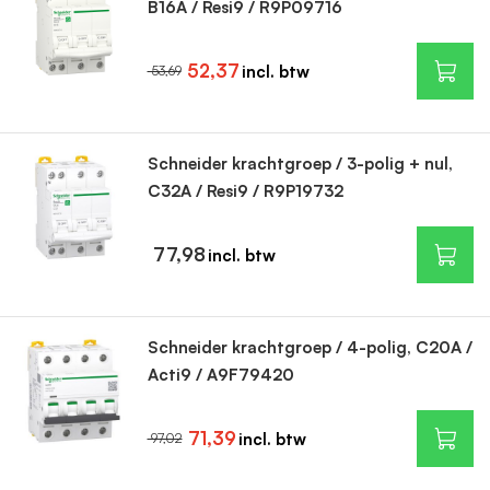
B16A / Resi9 / R9P09716
52,37
53,69
Schneider krachtgroep / 3-polig + nul,
C32A / Resi9 / R9P19732
77,98
Schneider krachtgroep / 4-polig, C20A /
Acti9 / A9F79420
71,39
97,02