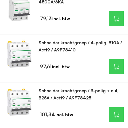
4500A/6KA
79,13
Schneider krachtgroep / 4-polig, B10A /
Acti9 / A9F78410
97,61
Schneider krachtgroep / 3-polig + nul,
B25A / Acti9 / A9F78425
101,34