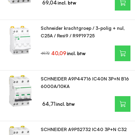
69,04
Schneider krachtgroep / 3-polig + nul,
C25A / Resi9 / R9P19725
40,09
69,72
SCHNEIDER A9P44716 IC40N 3P+N B16
6000A/10KA
64,71
SCHNEIDER A9P52732 IC40 3P+N C32