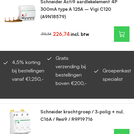
Schneider Acti9 aardlekelement 4P
300mA type A 125A – Vigi C120
(A9N18579)
226,74
315,34
Gratis
4,5% korting
verzending bij
bij bestellingen
Groepenkast
bestellingen
vanaf €1.250,-
specialist
boven €200,-
Schneider krachtgroep / 3-polig + nul,
C16A / Resi9 / R9P19716