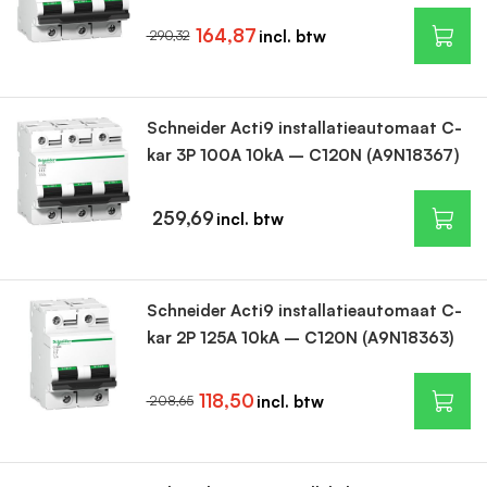
164,87
290,32
Schneider Acti9 installatieautomaat C-
kar 3P 100A 10kA – C120N (A9N18367)
259,69
Schneider Acti9 installatieautomaat C-
kar 2P 125A 10kA – C120N (A9N18363)
118,50
208,65