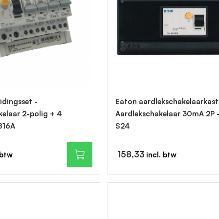
idingsset -
Eaton aardlekschakelaarkast 
elaar 2-polig + 4
Aardlekschakelaar 30mA 2P 
B16A
S24
158,33