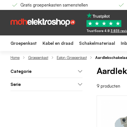
Gratis groepenkasten samenstellen
★
★
★
★
★
TrustScore 4.8
3.835 rev
Groepenkast
Kabel en draad
Schakelmateriaal
In
Home
Groepenkast
Eaton Groepenkast
Aardlekschakela
Aardlek
Categorie
Serie
9
producten