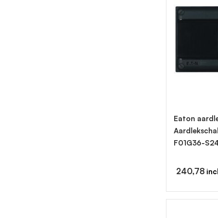
Eaton aardle
Aardlekscha
F01G36-S2
240,78