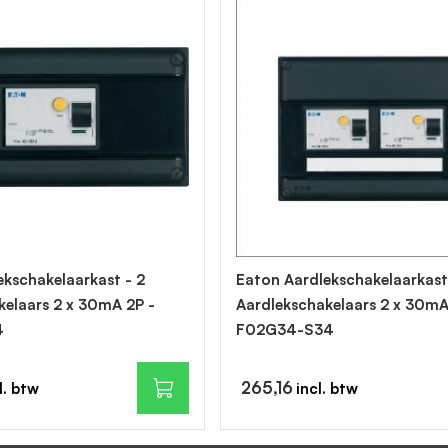
ekschakelaarkast - 2
Eaton Aardlekschakelaarkast
kelaars 2 x 30mA 2P -
Aardlekschakelaars 2 x 30mA
4
F02G34-S34
265,16