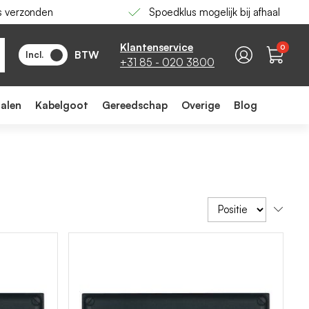
s verzonden
Spoedklus mogelijk bij afhaal
Klantenservice
0
BTW
Incl.
+31 85 - 020 3800
ialen
Kabelgoot
Gereedschap
Overige
Blog