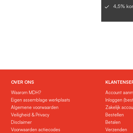
4,5% kor
OVER ONS
KLANTENSE
Waarom MDH?
Account aanm
Eigen assemblage werkplaats
Inloggen (bes
Algemene voorwaarden
Zakelijk acco
Veiligheid & Privacy
Bestellen
Disclaimer
Betalen
Voorwaarden actiecodes
Verzenden