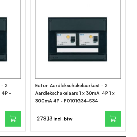
 - 2
Eaton Aardlekschakelaarkast - 2
 4P -
Aardlekschakelaars 1 x 30mA, 4P 1 x
300mA 4P - F0101G34-S34
278,13