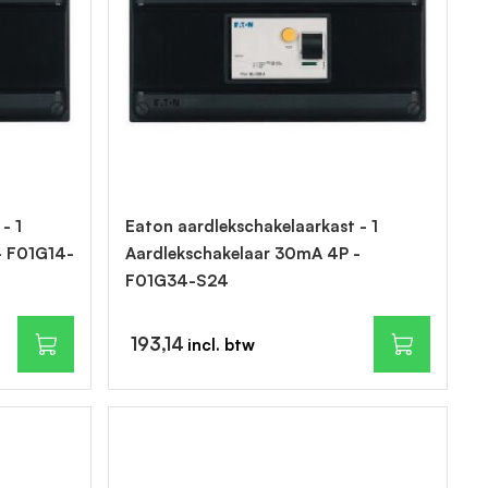
- 1
Eaton aardlekschakelaarkast - 1
- F01G14-
Aardlekschakelaar 30mA 4P -
F01G34-S24
193,14