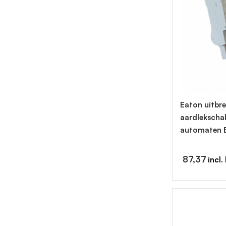
Eaton uitbre
aardlekschak
automaten 
87,37