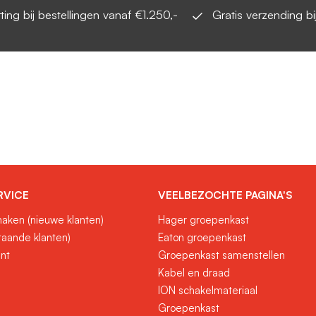
ting bij bestellingen vanaf €1.250,-
Gratis verzending 
RVICE
VEELBEZOCHTE PAGINA'S
aken (nieuwe klanten)
Hager groepenkast
taande klanten)
Eaton groepenkast
unt
Groepenkast samenstellen
Kabel en draad
ION schakelmateriaal
Groepenkast