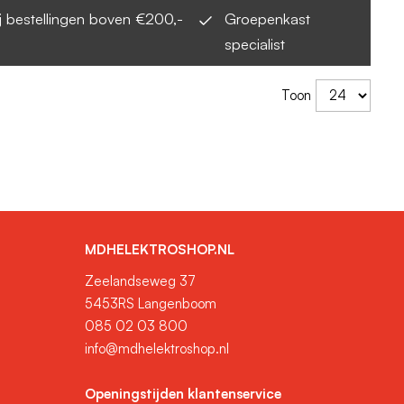
bij bestellingen boven €200,-
Groepenkast
specialist
Toon
MDHELEKTROSHOP.NL
Zeelandseweg 37
5453RS Langenboom
085 02 03 800
info@mdhelektroshop.nl
Openingstijden klantenservice