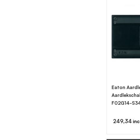
Eaton Aardl
Aardlekscha
F02G14-S3
249,34