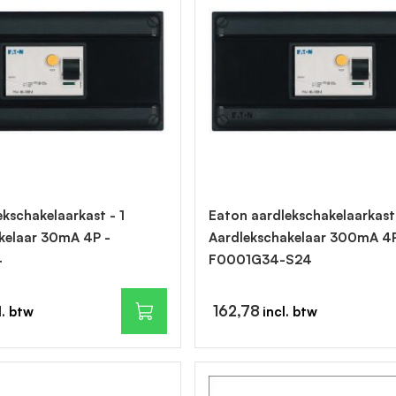
kschakelaarkast - 1
Eaton aardlekschakelaarkast 
kelaar 30mA 4P -
Aardlekschakelaar 300mA 4P
4
F0001G34-S24
162,78