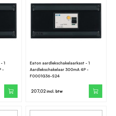
- 1
Eaton aardlekschakelaarkast - 1
 -
Aardlekschakelaar 300mA 4P -
F0001G36-S24
207,02