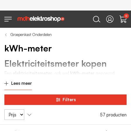
0
Groepenkast Onderdelen
kWh-meter
Elektriciteitsmeter kopen
Een
elektriciteitsmeter
, ook wel
kWh-meter
genoemd,
meet het elektriciteitsverbruik binnen een elektrische
Lees meer
installatie. Deze meters worden toegepast in woningen,
bedrijfspanden en technische installaties om het verbruik
Filters
nauwkeurig inzichtelijk te maken.
Bij MDH Elektroshop vind je betrouwbare elektriciteitsmeters
57
producten
die geschikt zijn voor uiteenlopende toepassingen, zoals
tussenmeters, zonnepanelen en onderverdeling van