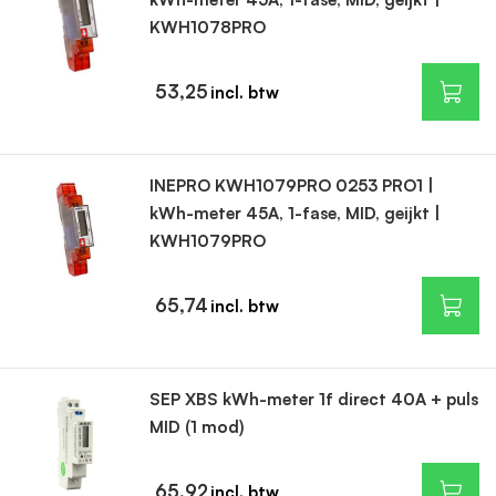
KWH1078PRO
53,25
INEPRO KWH1079PRO 0253 PRO1 |
kWh-meter 45A, 1-fase, MID, geijkt |
KWH1079PRO
65,74
SEP XBS kWh-meter 1f direct 40A + puls
MID (1 mod)
65,92