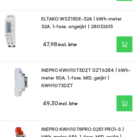
ELTAKO WSZ15DE-32A | kWh-meter
32A, 1-fase, ongeijkt | 28032615
47,98
INEPRO KWH1073DZT DZT6284 | kWh-
meter 50A, 1-fase, MID, geijkt |
KWH1073DZT
49,30
INEPRO KWH1078PRO 0251 PRO1-S |
kWh-meter 45A, 1-fase, MID, geijkt |