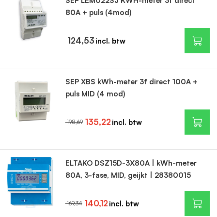
SEP LEM022SJ KWH-meter 3f direct
80A + puls (4mod)
124,53
SEP XBS kWh-meter 3f direct 100A +
puls MID (4 mod)
135,22
198,69
ELTAKO DSZ15D-3X80A | kWh-meter
80A, 3-fase, MID, geijkt | 28380015
140,12
169,34