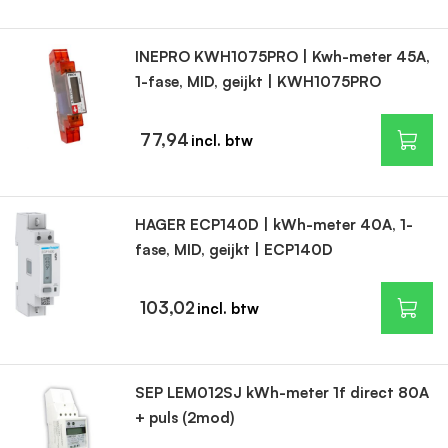
INEPRO KWH1075PRO | Kwh-meter 45A,
1-fase, MID, geijkt | KWH1075PRO
77,94
HAGER ECP140D | kWh-meter 40A, 1-
fase, MID, geijkt | ECP140D
103,02
SEP LEM012SJ kWh-meter 1f direct 80A
+ puls (2mod)