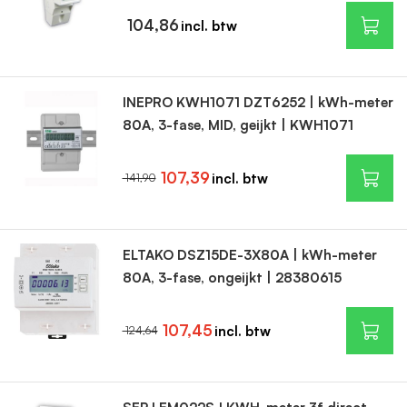
104,86
INEPRO KWH1071 DZT6252 | kWh-meter
80A, 3-fase, MID, geijkt | KWH1071
107,39
141,90
ELTAKO DSZ15DE-3X80A | kWh-meter
80A, 3-fase, ongeijkt | 28380615
107,45
124,64