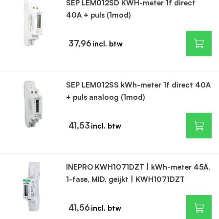
SEP LEM012SD KWH-meter 1f direct
stroomverbruik. Al onze meters voldoen aan de geldende
40A + puls (1mod)
normen en zijn geschikt voor langdurig en veilig gebruik.
37,96
SEP LEM012SS kWh-meter 1f direct 40A
+ puls analoog (1mod)
41,53
INEPRO KWH1071DZT | kWh-meter 45A,
1-fase, MID, geijkt | KWH1071DZT
41,56