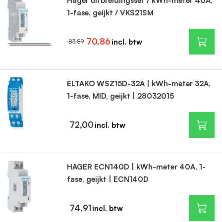
Hager uitbreidingsset / kWh-meter 40A,
1-fase, geijkt / VKS21SM
70,86
83,89
ELTAKO WSZ15D-32A | kWh-meter 32A,
1-fase, MID, geijkt | 28032015
72,00
HAGER ECN140D | kWh-meter 40A, 1-
fase, geijkt | ECN140D
74,91