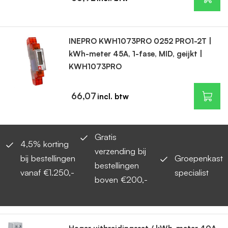
INEPRO KWH1073PRO 0252 PRO1-2T |
kWh-meter 45A, 1-fase, MID, geijkt |
KWH1073PRO
66,07
Gratis
4,5% korting
verzending bij
bij bestellingen
Groepenkast
bestellingen
vanaf €1.250,-
specialist
boven €200,-