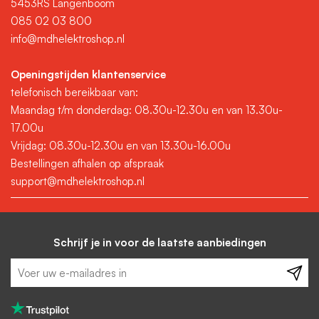
5453RS Langenboom
analyse of kostenverdeling.
085 02 03 800
info@mdhelektroshop.nl
Toepassingen van
elektriciteitsmeters
Openingstijden klantenservice
telefonisch bereikbaar van:
Elektriciteitsmeters worden gebruikt in uiteenlopende
Maandag t/m donderdag: 08.30u-12.30u en van 13.30u-
situaties, waaronder:
17.00u
Vrijdag: 08.30u-12.30u en van 13.30u-16.00u
Het meten van stroomverbruik per groep of installatie
Bestellingen afhalen op afspraak
Tussenmeters voor verhuur of onderverdeling
support@mdhelektroshop.nl
Monitoring van zonnepaneleninstallaties
Inzicht in verbruik van machines, verwarming of koeling
Door het gebruik van een aparte elektriciteitsmeter krijg je
Schrijf je in voor de laatste aanbiedingen
beter inzicht in energieverbruik en kun je gericht besparen.
Kwaliteit en betrouwbaarheid