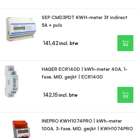
SEP CMD3PDT KWH-meter 3f indirect
5A + puls
141,42
HAGER ECR140D | kWh-meter 40A, 1-
fase, MID, geijkt | ECR140D
142,15
INEPRO KWH1074PRO | kWh-meter
100A, 3-fase, MID, geijkt | KWH1074PRO