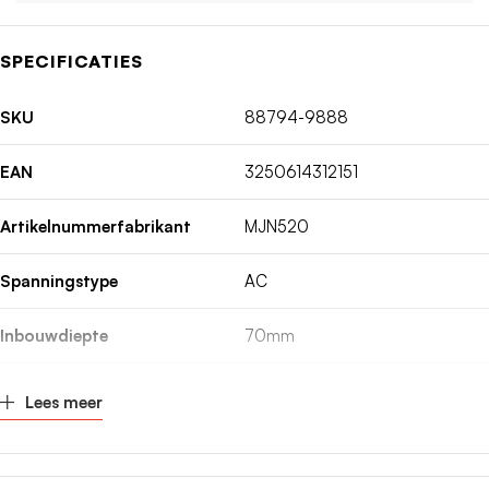
SPECIFICATIES
SKU
88794-9888
EAN
3250614312151
Artikelnummerfabrikant
MJN520
Spanningstype
AC
Inbouwdiepte
70mm
Nom. (meet)stroom
20A
Lees meer
Nom. (meet)spanning
240V