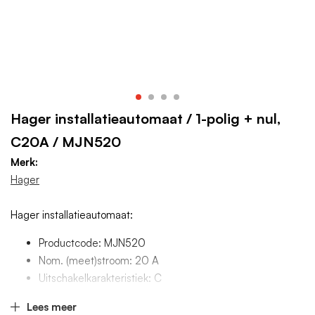
Hager installatieautomaat / 1-polig + nul,
C20A / MJN520
Merk:
Hager
Hager installatieautomaat:
Productcode: MJN520
Nom. (meet)stroom: 20 A
Uitschakelkarakteristiek: C
Aantal polen (totaal): 2
Lees meer
Meeschakelende nul: Ja